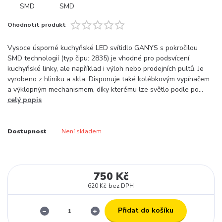
Ohodnotit produkt
Vysoce úsporné kuchyňské LED svítidlo GANYS s pokročilou
SMD technologií (typ čipu: 2835) je vhodné pro podsvícení
kuchyňské linky, ale například i výloh nebo prodejních pultů. Je
vyrobeno z hliníku a skla. Disponuje také kolébkovým vypínačem
a výklopným mechanismem, díky kterému lze světlo podle po...
celý popis
Dostupnost
Není skladem
750 Kč
620 Kč
bez DPH
Přidat do košíku