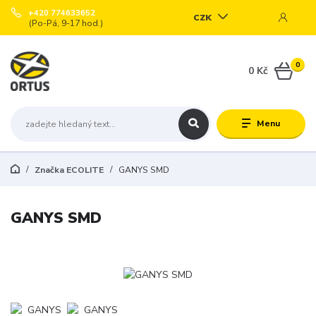
+420 774633652
CZK
(Po-Pá, 9-17 hod.)
0
0 Kč
Menu
Značka ECOLITE
GANYS SMD
GANYS SMD