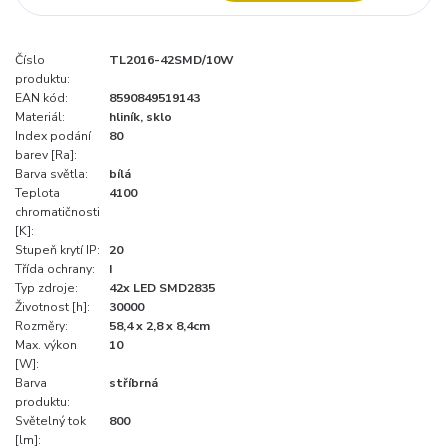
Číslo
TL2016-42SMD/10W
produktu:
EAN kód:
8590849519143
Materiál:
hliník, sklo
Index podání
80
barev [Ra]:
Barva světla:
bílá
Teplota
4100
chromatičnosti
[K]:
Stupeň krytí IP:
20
Třída ochrany:
I
Typ zdroje:
42x LED SMD2835
Životnost [h]:
30000
Rozměry:
58,4 x 2,8 x 8,4cm
Max. výkon
10
[W]:
Barva
stříbrná
produktu:
Světelný tok
800
[lm]: