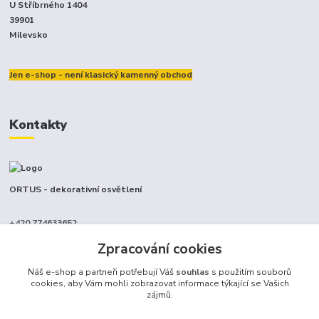
U Stříbrného 1404
39901
Milevsko
Jen e-shop - není klasický kamenný obchod
Kontakty
ORTUS - dekorativní osvětlení
+420 774633652
(Po-Pá, 9-17 hod.)
Zpracování cookies
info@ortus.cz
Náš e-shop a partneři potřebují Váš
souhlas
s použitím souborů
cookies, aby Vám mohli zobrazovat informace týkající se Vašich
zájmů.