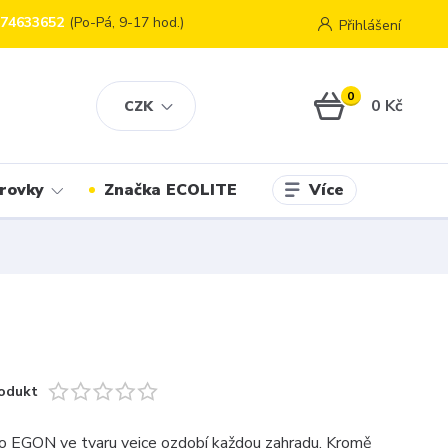
774633652
(Po-Pá, 9-17 hod.)
Přihlášení
0
0 Kč
CZK
Více
rovky
Značka ECOLITE
odukt
dlo EGON ve tvaru vejce ozdobí každou zahradu. Kromě