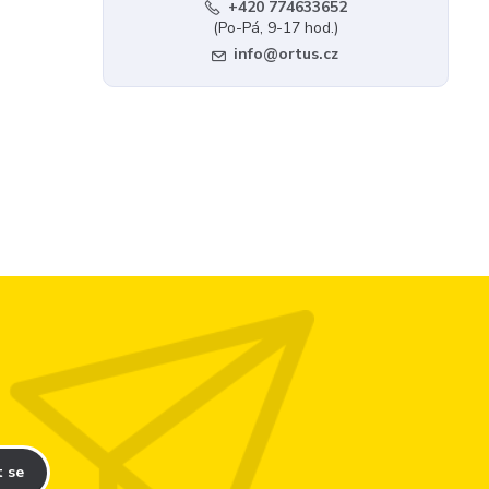
+420 774633652
(Po-Pá, 9-17 hod.)
info@ortus.cz
t se