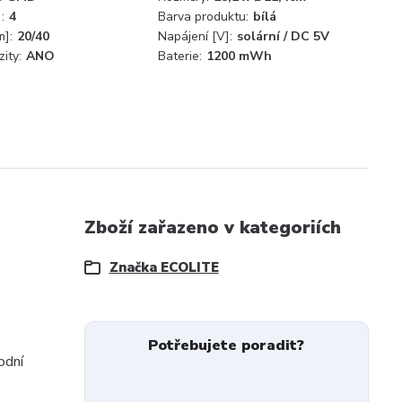
:
4
Barva produktu:
bílá
m]:
20/40
Napájení [V]:
solární / DC 5V
ity:
ANO
Baterie:
1200 mWh
Zboží zařazeno v kategoriích
Značka ECOLITE
Potřebujete poradit?
odní