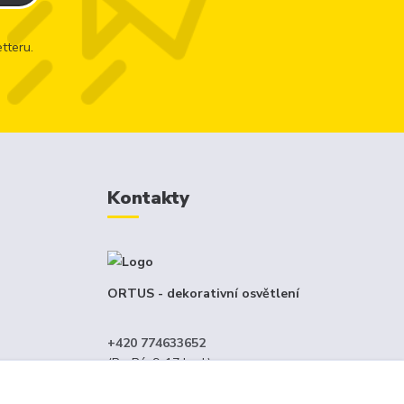
tteru.
Kontakty
ORTUS - dekorativní osvětlení
+420 774633652
(Po-Pá, 9-17 hod.)
menný
info@ortus.cz