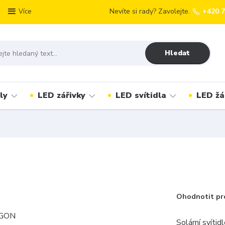
Nevíte si rady? Zavolejte.
+420 
Více
Hledat
ly
LED zářivky
LED svítidla
LED žá
Ohodnotit pr
Solární svíti