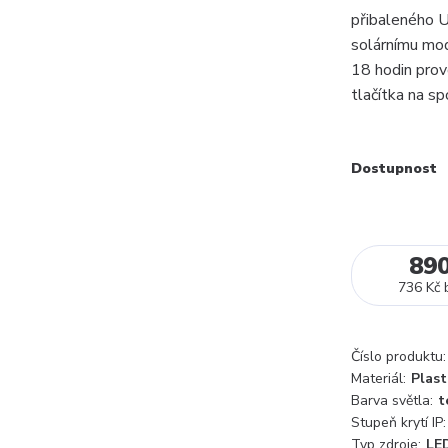
přibaleného U
solárnímu mod
18 hodin prov
tlačítka na sp
Dostupnost
89
736 Kč
Číslo produktu:
Materiál:
Plast
Barva světla:
t
Stupeň krytí IP:
Typ zdroje:
LE