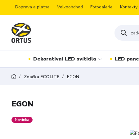
Doprava a platba
Velkoobchod
Fotogalerie
Kontakty
Dekorativní LED svítidla
LED pane
Značka ECOLITE
EGON
EGON
Novinka