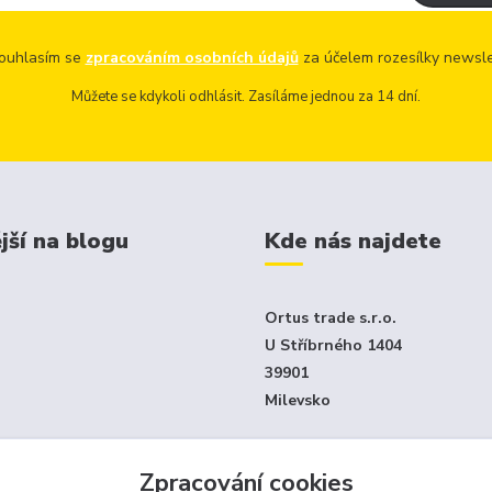
uhlasím se
zpracováním osobních údajů
za účelem rozesílky newsle
Můžete se kdykoli odhlásit. Zasíláme jednou za 14 dní.
jší na blogu
Kde nás najdete
Ortus trade s.r.o.
U Stříbrného 1404
39901
Milevsko
Jen e-shop - není klasický ka
Zpracování cookies