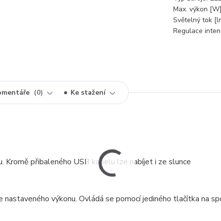
Max. výkon [W]
Světelný tok [l
Regulace intenz
omentáře
0
Ke stažení
u. Kromě přibaleného USB kabelu lze nabíjet i ze slunce
 nastaveného výkonu. Ovládá se pomocí jediného tlačítka na sp