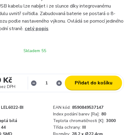
SB kabelu lze nabíjet i ze slunce díky integrovanému
ulu uvnitř svítidla. Zabudovaná baterie se postará o 8-
ozu podle nastaveného výkonu. Ovládá se pomocí jediného
odní straně.
celý popis
Skladem 55
0 Kč
Přidat do košíku
bez DPH
LEL6022-BI
EAN kód:
8590849537147
Index podání barev [Ra]:
80
eplá bílá
Teplota chromatičnosti [K]:
3000
44
Třída ochrany:
III
D SMD
Rozměry:
28,2 x Ø22,4cm