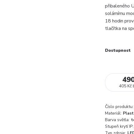
přibaleného U
solárnímu mod
18 hodin prov
tlačítka na sp
Dostupnost
49
405 Kč
Číslo produktu:
Materiál:
Plast
Barva světla:
t
Stupeň krytí IP:
Typ zdroje:
LE