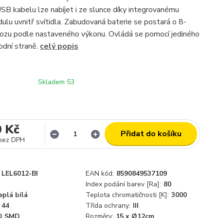
SB kabelu lze nabíjet i ze slunce díky integrovanému
ulu uvnitř svítidla. Zabudovaná baterie se postará o 8-
ozu podle nastaveného výkonu. Ovládá se pomocí jediného
odní straně.
celý popis
Skladem 53
0 Kč
Přidat do košíku
bez DPH
LEL6012-BI
EAN kód:
8590849537109
Index podání barev [Ra]:
80
eplá bílá
Teplota chromatičnosti [K]:
3000
44
Třída ochrany:
III
D SMD
Rozměry:
15 x Ø12cm