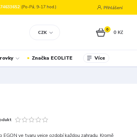
774633652
(Po-Pá, 9-17 hod.)
Přihlášení
0
0 Kč
CZK
Více
rovky
Značka ECOLITE
odukt
dlo EGON ve tvaru vejce ozdobí každou zahradu. Kromě