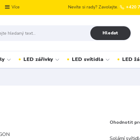
Nevíte si rady? Zavolejte.
+420 
Více
Hledat
ly
LED zářivky
LED svítidla
LED žá
Ohodnotit pr
Solární svíti