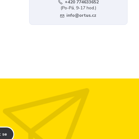
+420 774633652
(Po-Pá, 9-17 hod.)
info@ortus.cz
t se