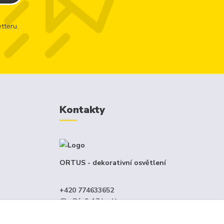
tteru.
Kontakty
ORTUS - dekorativní osvětlení
+420 774633652
(Po-Pá, 9-17 hod.)
menný
info@ortus.cz