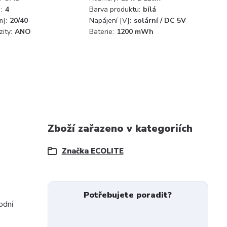
:
4
Barva produktu:
bílá
m]:
20/40
Napájení [V]:
solární / DC 5V
ity:
ANO
Baterie:
1200 mWh
Zboží zařazeno v kategoriích
Značka ECOLITE
Potřebujete poradit?
odní