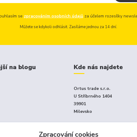
uhlasím se
zpracováním osobních údajů
za účelem rozesílky newsle
Můžete se kdykoli odhlásit. Zasíláme jednou za 14 dní.
jší na blogu
Kde nás najdete
Ortus trade s.r.o.
U Stříbrného 1404
39901
Milevsko
Jen e-shop - není klasický ka
Zpracování cookies