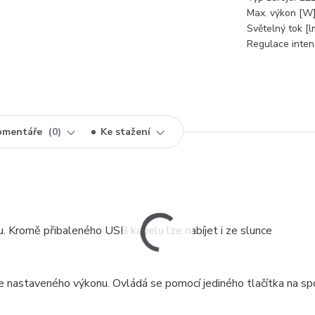
Max. výkon [W]
Světelný tok [l
Regulace intenz
omentáře
0
Ke stažení
u. Kromě přibaleného USB kabelu lze nabíjet i ze slunce
 nastaveného výkonu. Ovládá se pomocí jediného tlačítka na sp