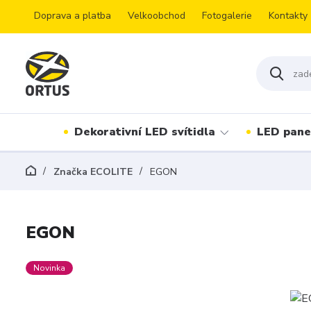
Doprava a platba
Velkoobchod
Fotogalerie
Kontakty
Dekorativní LED svítidla
LED pane
Značka ECOLITE
EGON
EGON
Novinka