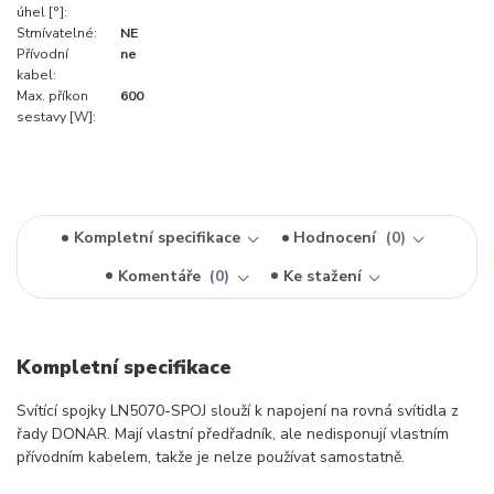
úhel [°]:
Stmívatelné:
NE
Přívodní
ne
kabel:
Max. příkon
600
sestavy [W]:
Kompletní specifikace
Hodnocení
0
Komentáře
0
Ke stažení
Kompletní specifikace
Svítící spojky LN5070-SPOJ slouží k napojení na rovná svítidla z
řady DONAR. Mají vlastní předřadník, ale nedisponují vlastním
přívodním kabelem, takže je nelze používat samostatně.