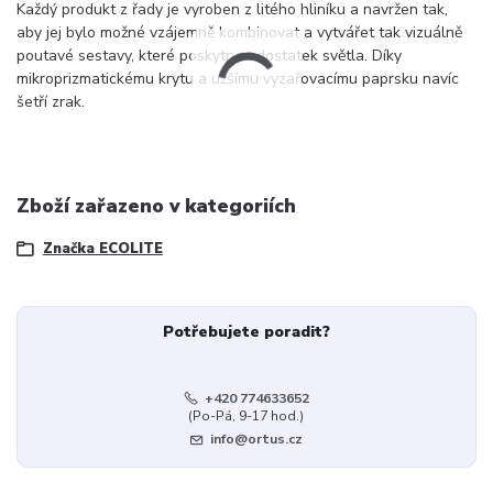
Každý produkt z řady je vyroben z litého hliníku a navržen tak,
aby jej bylo možné vzájemně kombinovat a vytvářet tak vizuálně
poutavé sestavy, které poskytnou dostatek světla. Díky
mikroprizmatickému krytu a užšímu vyzařovacímu paprsku navíc
šetří zrak.
Zboží zařazeno v kategoriích
Značka ECOLITE
Potřebujete poradit?
+420 774633652
(Po-Pá, 9-17 hod.)
info@ortus.cz