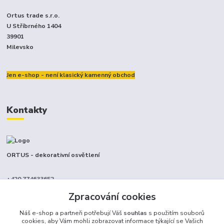
Ortus trade s.r.o.
U Stříbrného 1404
39901
Milevsko
Jen e-shop - není klasický kamenný obchod
Kontakty
ORTUS - dekorativní osvětlení
+420 774633652
(Po-Pá, 9-17 hod.)
Zpracování cookies
info@ortus.cz
Náš e-shop a partneři potřebují Váš
souhlas
s použitím souborů
cookies, aby Vám mohli zobrazovat informace týkající se Vašich