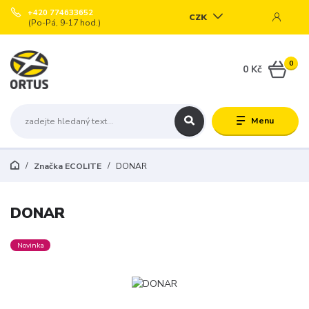
+420 774633652
CZK
(Po-Pá, 9-17 hod.)
0
0 Kč
Menu
Značka ECOLITE
DONAR
DONAR
Novinka