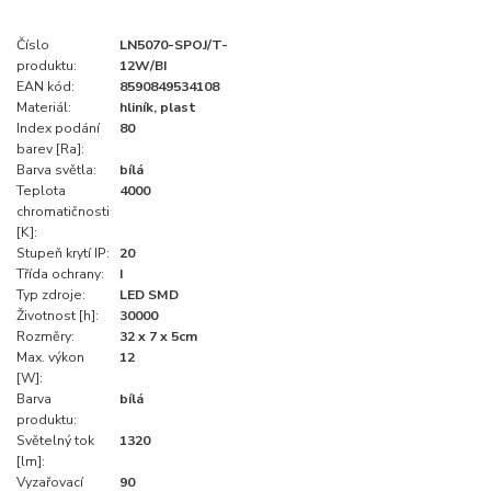
Číslo
LN5070-SPOJ/T-
produktu:
12W/BI
EAN kód:
8590849534108
Materiál:
hliník, plast
Index podání
80
barev [Ra]:
Barva světla:
bílá
Teplota
4000
chromatičnosti
[K]:
Stupeň krytí IP:
20
Třída ochrany:
I
Typ zdroje:
LED SMD
Životnost [h]:
30000
Rozměry:
32 x 7 x 5cm
Max. výkon
12
[W]:
Barva
bílá
produktu:
Světelný tok
1320
[lm]:
Vyzařovací
90