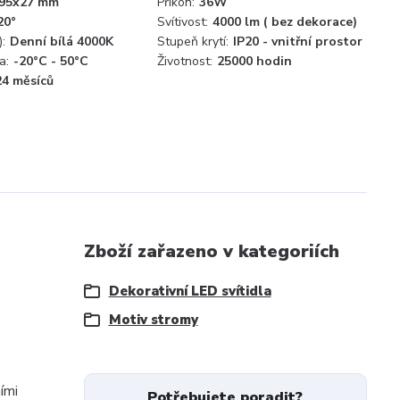
95x27 mm
Příkon:
36W
20°
Svítivost:
4000 lm ( bez dekorace)
:
Denní bílá 4000K
Stupeň krytí:
IP20 - vnitřní prostor
a:
-20°C - 50°C
Životnost:
25000 hodin
24 měsíců
Zboží zařazeno v kategoriích
Dekorativní LED svítidla
Motiv stromy
ími
Potřebujete poradit?