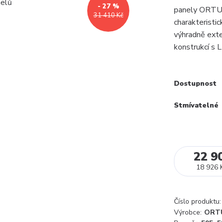
- 27 %
panely ORTUS 
31 410 Kč
charakteristic
výhradně exte
konstrukcí s L
Dostupnost
Stmívatelné
22 9
18 926 
Číslo produktu:
Výrobce:
ORT