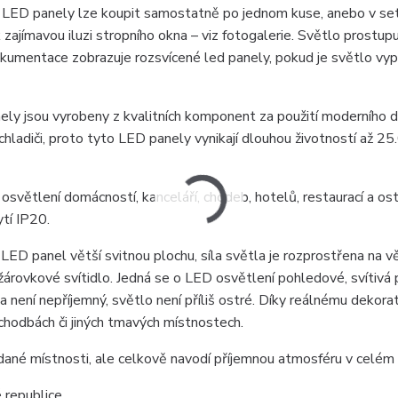
t. LED panely lze koupit samostatně po jednom kuse, anebo v set
 zajímavou iluzi stropního okna – viz fotogalerie. Světlo prostup
okumentace zobrazuje rozsvícené led panely, pokud je světlo vyp
ly jsou vyrobeny z kvalitních komponent za použití moderního d
hladiči, proto tyto LED panely vynikají dlouhou životností až 2
osvětlení domácností, kanceláří, chodeb, hotelů, restaurací a os
ytí IP20.
LED panel větší svitnou plochu, síla světla je rozprostřena na v
ž žárovkové svítidlo. Jedná se o LED osvětlení pohledové, svítivá
a není nepříjemný, světlo není příliš ostré. Díky reálnému dekora
chodbách či jiných tmavých místnostech.
 dané místnosti, ale celkově navodí příjemnou atmosféru v celém 
republice.