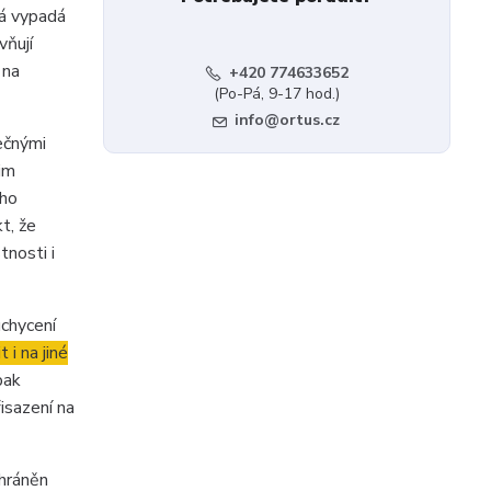
rá vypadá
vňují
 na
+420 774633652
(Po-Pá, 9-17 hod.)
info@ortus.cz
ečnými
žim
ého
t, že
tnosti i
chycení
 i na jiné
pak
isazení na
chráněn