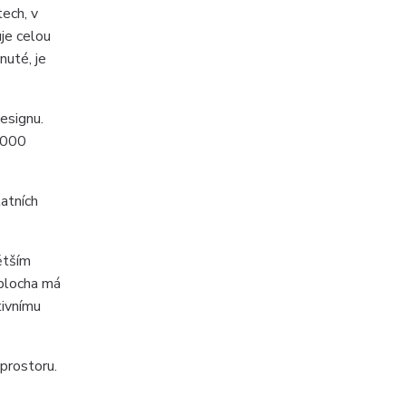
ech, v
uje celou
nuté, je
esignu.
5.000
tatních
ětším
 plocha má
tivnímu
prostoru.