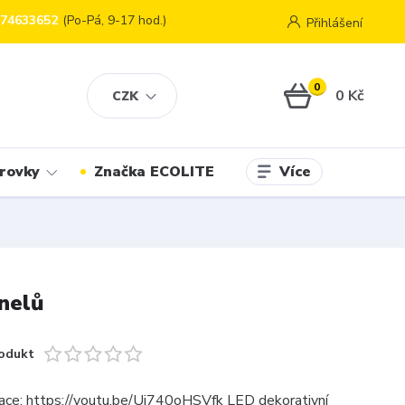
774633652
(Po-Pá, 9-17 hod.)
Přihlášení
0
0 Kč
CZK
Více
rovky
Značka ECOLITE
nelů
odukt
ace: https://youtu.be/Ui740oHSVfk LED dekorativní