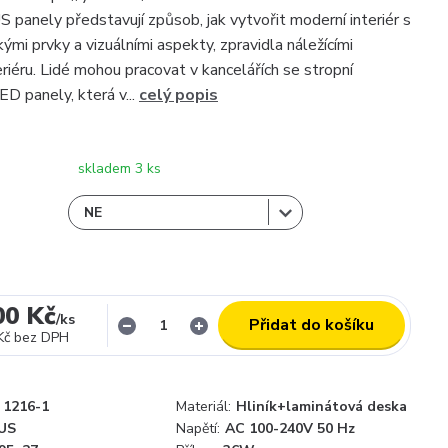
panely představují způsob, jak vytvořit moderní interiér s
kými prvky a vizuálními aspekty, zpravidla náležícími
riéru. Lidé mohou pracovat v kancelářích se stropní
ED panely, která v...
celý popis
skladem 3 ks
00 Kč
/
ks
Přidat do košíku
Kč
bez DPH
1216-1
Materiál:
Hliník+laminátová deska
US
Napětí:
AC 100-240V 50 Hz