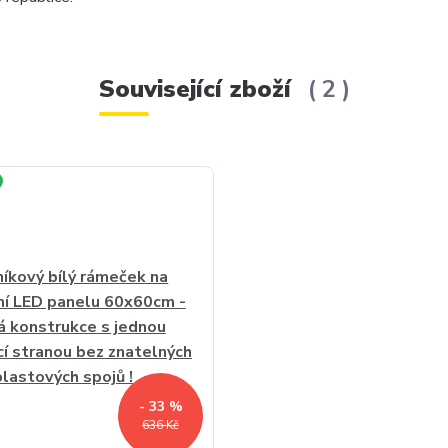
Související zboží
2
- 33 %
636 Kč