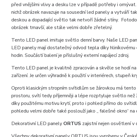
před vnějšími vlivy a desku lze v případě potřeby i omýva
nichž obrázek navazuje na sousední led panely a vytváří tak
deskou a dopadající světlo tak netvoří žádné stíny. Fotod
obrázek tmavší, ale stále velmi dobře zřetelný.
Tento LED panel imituje světlo denní barvy. Naše LED pane
LED panely mají dostatečný odvod tepla díky hliníkovému c
hodin. Součástí balení je příslušný externí napájecí zdroj.
Tento LED panel je kvalitně zpracován a skvěle se hodí na 
zařízení. Je určen výhradně k použití v interiérech, stupeň kr
Oproti klasickým stropním svítidlům se žárovkou má tento 
prostoru, svítí tedy příjemněji a lépe rozptyluje světlo ne
díky použitému motivu krytí, proto i pohled přímo do svítidl
pohledu velmi dobře také poslouží jako „ falešné okno“ na 
Dekorativní LED panely
ORTUS
zajistní nejen osvětlení v
Všechny dekorativní panely ORTUS jsou vyrobeny v České 