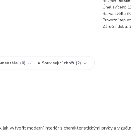
Rozměr:
595x5
Úhel svícení:
1
Barva světla (K)
Provozní teplot
Záruční doba:
omentáře
0
Související zboží
2
jak vytvořit moderní interiér s charakteristickými prvky a vizuáln