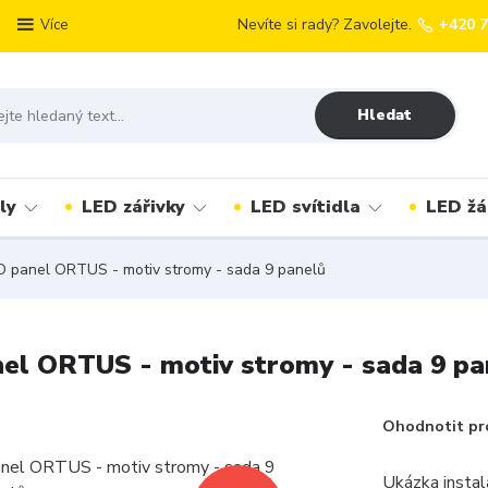
Nevíte si rady? Zavolejte.
+420 
Více
Hledat
ly
LED zářivky
LED svítidla
LED žá
ED panel ORTUS - motiv stromy - sada 9 panelů
nel ORTUS - motiv stromy - sada 9 pa
Ohodnotit pr
Ukázka instal