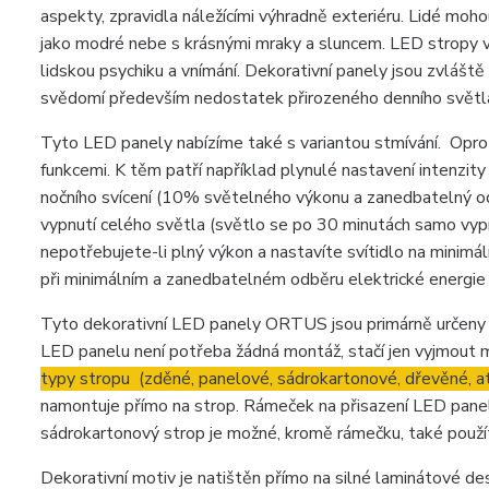
aspekty, zpravidla náležícími výhradně exteriéru. Lidé moho
jako modré nebe s krásnými mraky a sluncem. LED stropy vytv
lidskou psychiku a vnímání. Dekorativní panely jsou zvláště 
svědomí především nedostatek přirozeného denního světl
Tyto LED panely nabízíme také s variantou stmívání. Oprot
funkcemi. K těm patří například plynulé nastavení intenzity
nočního svícení (10% světelného výkonu a zanedbatelný o
vypnutí celého světla (světlo se po 30 minutách samo vypne
nepotřebujete-li plný výkon a nastavíte svítidlo na minimáln
při minimálním a zanedbatelném odběru elektrické energie
Tyto dekorativní LED panely ORTUS jsou primárně určeny 
LED panelu není potřeba žádná montáž, stačí jen vyjmout m
typy stropu (zděné, panelové, sádrokartonové, dřevěné, at
namontuje přímo na strop. Rámeček na přisazení LED panelu
sádrokartonový strop je možné, kromě rámečku, také použít 
Dekorativní motiv je natištěn přímo na silné laminátové des