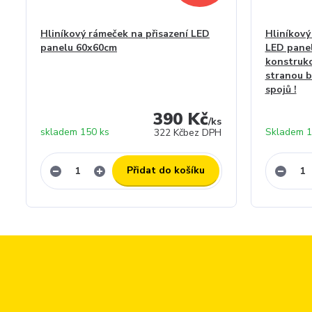
Hliníkový rámeček na přisazení LED
Hliníkový
panelu 60x60cm
LED pane
konstrukc
stranou b
spojů !
390 Kč
/
ks
skladem 150 ks
Skladem 1
322 Kč
bez DPH
Přidat do košíku