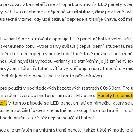
u pracovat v kancelářích se stropní konstrukcí s
LED
panely, kte
áří tyto nádherné a příjemné vizuální iluze, čímž pozitivně ovli
užitečné v zimě, kdy lidé zažívají deprese a trápí je únava, což má
a.
i variantě bez stmívání disponuje LED panel několika velmi užit
 světelného toku, výběr barvy světla ( teplá, denní, studená), re
dběr elektr.energie) a v neposlední řadě také možnost odložen
). Asi největší výhodou varianty se stmíváním je již zmíněný fak
í výkon, stále zřetelně svítí a vytváří příjemnou atmosféru v mís
 (odběr jednoho panelu jsou v tomto případě 4W).
pro použití v podhledových
kazetových rastrech 60x60cm. Pro u
inerální čtverec a místo něj umístit LED panel.
Panely lze umístit
d.).
V tomto případě se LED panel umístí do rámečku, který se 
 není součástí balení a je nutné ho zakoupit samostatně. Pro př
sadu pružin, které též nejsou součástí balení.
ce a je umístěn na vnitřní straně panelu, takže tištěný motiv je 