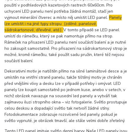
použití v podhledových
kazetových rastrech 60x60cm. Pro
uchycení LED panelu není potřeba žádná montáž, stačí jen
vyjmout minerální čtverec a místo něj umístit LED panel.
Panely
lze umístit i na jiné typy stropu (zděné, panelové,
sádrokartonové, dřevěné, atd.).
V tomto případě se LED panel
umístí do rámečku, který se pak namontuje přímo na strop.
Rámeček na přisazení LED panelu není součástí balení a je nutné
ho zakoupit samostatně. Pro přisazení na sádrokartonový strop je
možné, kromě rámečku, také použít sadu pružin, které též nejsou
součástí balení.
Dekorativní motiv je natištěn přímo na silné laminátové desce a je
umístěn na vnitřní straně panelu, takže tištěný motiv je chráněn
před vnějšími vlivy a desku lze v případě potřeby i omývat. LED
panely lze koupit samostatně po jednom kuse, anebo v setech, v
nichž obrázek navazuje na sousední led panely a vytváří tak
zajímavou iluzi stropního okna – viz fotogalerie. Světlo prostupuje
celou deskou a dopadající světlo tak netvoří žádné stíny.
Fotodokumentace zobrazuje rozsvícené led panely, pokud je
světlo vypnuté, je obrázek tmavší, ale stále velmi dobře zřetelný.
Tento LED panel imituje světlo denní barvy. Naše LED panely jsou