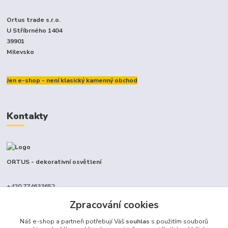
Ortus trade s.r.o.
U Stříbrného 1404
39901
Milevsko
Jen e-shop - není klasický kamenný obchod
Kontakty
ORTUS - dekorativní osvětlení
+420 774633652
(Po-Pá, 9-17 hod.)
Zpracování cookies
info@ortus.cz
Náš e-shop a partneři potřebují Váš
souhlas
s použitím souborů