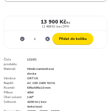
13 900 Kč
/
ks
11 488 Kč
bez DPH
Přidat do košíku
Číslo
1210/1
produktu:
Materiál:
Hliník+laminátová
deska
Výrobce:
ORTUS
Napětí:
AC 100-240V 50 Hz
Rozměr:
595x595x10 mm
Příkon:
40W
Úhel svícení:
140°
Svítivost:
4200 lm ( bez
dekorace)