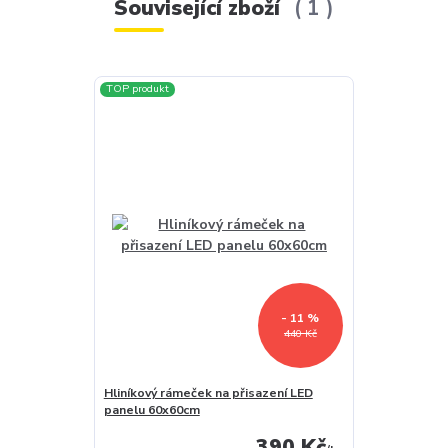
Související zboží
1
TOP produkt
- 11 %
440 Kč
Hliníkový rámeček na přisazení LED
panelu 60x60cm
390 Kč