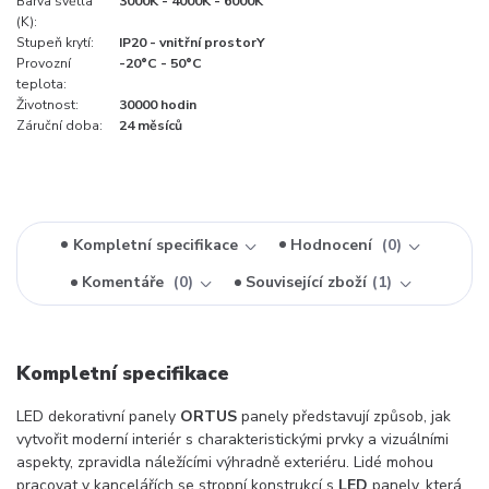
Barva světla
3000K - 4000K - 6000K
(K):
Stupeň krytí:
IP20 - vnitřní prostorY
Provozní
-20°C - 50°C
teplota:
Životnost:
30000 hodin
Záruční doba:
24 měsíců
Kompletní specifikace
Hodnocení
0
Komentáře
0
Související zboží
1
Kompletní specifikace
LED dekorativní panely
ORTUS
panely představují způsob, jak
vytvořit moderní interiér s charakteristickými prvky a vizuálními
aspekty, zpravidla náležícími výhradně exteriéru. Lidé mohou
pracovat v kancelářích se stropní konstrukcí s
LED
panely, která