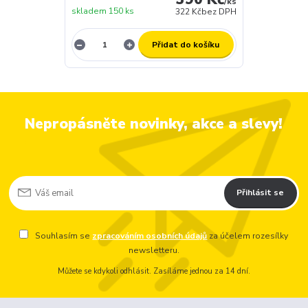
/
ks
skladem 150 ks
322 Kč
bez DPH
Přidat do košíku
Nepropásněte novinky, akce a slevy!
Přihlásit se
Souhlasím se
zpracováním osobních údajů
za účelem rozesílky
newsletteru.
Můžete se kdykoli odhlásit. Zasíláme jednou za 14 dní.