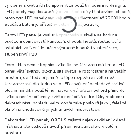
vyrobeny z kvalitních komponent za použití moderního designu.
LED panely mají dostatečný odvod tepla díky hliníkovému chladiči,
proto tyto LED panely vynikají dlouhou životností až 25.000 hodin.
Součástí balení je příslušný externí napájecí zdroj.
Tento LED panel je kvalitně zpracován a skvěle se hodí na
osvětlení domácností, kanceláří, chodeb, hotelů, restaurací a
ostatních zařízení. Je určen výhradně k použití v interiérech,
stupeň krytí IP20.
Oproti klasickým stropním svítidlům se žárovkou má tento LED
panel větší svitnou plochu, síla světla je rozprostřena na větším
prostoru, svítí tedy příjemněji a lépe rozptyluje světlo než
žárovkové svítidlo. Jedná se o LED osvětlení pohledové, svítivá
plocha má díky použitému motivu krytí, proto i pohled přímo do
svítidla není nepříjemný, světlo není příliš ostré. Díky reálnému
dekorativnímu pohledu velmi dobře také poslouží jako „ falešné
okno“ na chodbách či jiných tmavých místnostech.
Dekorativní LED panely
ORTUS
zajistní nejen osvětlení v dané
místnosti, ale celkově navodí příjemnou atmosféru v celém
prostoru.