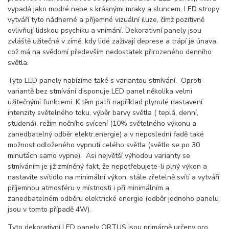
vypadá jako modré nebe s krásnými mraky a sluncem. LED stropy
vytváří tyto nádherné a příjemné vizuální iluze, čímž pozitivně
ovlivňují lidskou psychiku a vnímání. Dekorativní panely jsou
zvláště užitečné v zimě, kdy lidé zažívají deprese a trápí je únava,
což má na svědomí především nedostatek přirozeného denního
světla.
Tyto LED panely nabízíme také s variantou stmívání. Oproti
variantě bez stmívání disponuje LED panel několika velmi
užitečnými funkcemi. K těm patří například plynulé nastavení
intenzity světelného toku, výběr barvy světla ( teplá, denní,
studená), režim nočního svícení (10% světelného výkonu a
zanedbatelný odběr elektr.energie) a v neposlední řadě také
možnost odloženého vypnutí celého světla (světlo se po 30
minutách samo vypne). Asi největší výhodou varianty se
stmíváním je již zmíněný fakt, že
nepotřebujete-li plný výkon a
nastavíte svítidlo na minimální výkon, stále zřetelně svítí a vytváří
příjemnou atmosféru v místnosti i při minimálním a
zanedbatelném odběru elektrické energie (odběr jednoho panelu
jsou v tomto případě 4W).
Tyto dekorativní LED panely ORTUS jsou primárně určeny pro