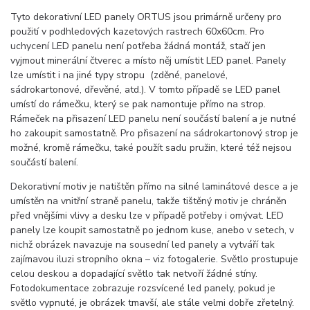
Tyto dekorativní LED panely ORTUS jsou primárně určeny pro
použití v podhledových kazetových rastrech 60x60cm. Pro
uchycení LED panelu není potřeba žádná montáž, stačí jen
vyjmout minerální čtverec a místo něj umístit LED panel. Panely
lze umístit i na jiné typy stropu (zděné, panelové,
sádrokartonové, dřevěné, atd.). V tomto případě se LED panel
umístí do rámečku, který se pak namontuje přímo na strop.
Rámeček na přisazení LED panelu není součástí balení a je nutné
ho zakoupit samostatně. Pro přisazení na sádrokartonový strop je
možné, kromě rámečku, také použít sadu pružin, které též nejsou
součástí balení.
Dekorativní motiv je natištěn přímo na silné laminátové desce a je
umístěn na vnitřní straně panelu, takže tištěný motiv je chráněn
před vnějšími vlivy a desku lze v případě potřeby i omývat. LED
panely lze koupit samostatně po jednom kuse, anebo v setech, v
nichž obrázek navazuje na sousední led panely a vytváří tak
zajímavou iluzi stropního okna – viz fotogalerie. Světlo prostupuje
celou deskou a dopadající světlo tak netvoří žádné stíny.
Fotodokumentace zobrazuje rozsvícené led panely, pokud je
světlo vypnuté, je obrázek tmavší, ale stále velmi dobře zřetelný.