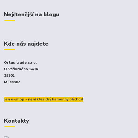
Nejčtenější na blogu
Kde nás najdete
Ortus trade s.r.o.
U Stříbrného 1404
39901
Milevsko
Jen e-shop - není klasický kamenný obchod
Kontakty