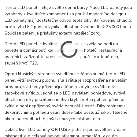
Tento LED panel imituje světlo denní barvy. Naše LED panely jsou
vyrobeny z kvalitních komponent za použití moderního designu.
LED panely mají dostatečný odvod tepla díky hliníkovému chladiči,
proto tyto LED panely vynikají dlouhou životností až 25.000 hodin.
Součástí balení je příslušný externí napájecí zdroj.
Tento LED panel je kvalitně zpracován a skvěle se hodí na
osvětlení domácností, kanceláří, chodeb, hotelů, restaurací a
ostatních zařízení. Je určen výhradně k použití v interiérech,
stupeň krytí IP20.
Oproti klasickým stropním svítidlům se žárovkou má tento LED
panel větší svitnou plochu, síla světla je rozprostřena na větším
prostoru, svítí tedy příjemněji a lépe rozptyluje světlo než
žárovkové svítidlo. Jedná se o LED osvětlení pohledové, svítivá
plocha má díky použitému motivu krytí, proto i pohled přímo do
svítidla není nepříjemný, světlo není příliš ostré. Díky reálnému
dekorativnímu pohledu velmi dobře také poslouží jako „ falešné
okno“ na chodbách či jiných tmavých místnostech.
Dekorativní LED panely
ORTUS
zajistní nejen osvětlení v dané
místnosti, ale celkově navodí příjemnou atmosféru v celém