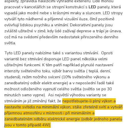
aspekty, zpravidla náležícími výhradně exteriéru. Lidé mohou
pracovat v kancelářích se stropní konstrukcí s
LED
panely, která
vypadá jako modré nebe s krásnými mraky a sluncem. LED stropy
vytváří tyto nádherné a příjemné vizuální iluze, čímž pozitivně
ovlivňují lidskou psychiku a vnímání. Dekorativní panely jsou
zvláště užitečné v zimě, kdy lidé zažívají deprese a trápí je únava,
což má na svědomí především nedostatek přirozeného denního
světla.
Tyto LED panely nabízíme také s variantou stmívání. Oproti
variantě bez stmívání disponuje LED panel několika velmi
užitečnými funkcemi. K těm patří například plynulé nastavení
intenzity světelného toku, výběr barvy světla ( teplá, denní,
studená), režim nočního svícení (10% světelného výkonu a
zanedbatelný odběr elektr.energie) a v neposlední řadě také
možnost odloženého vypnutí celého světla (světlo se po 30
minutách samo vypne). Asi největší výhodou varianty se
stmíváním je již zmíněný fakt, že
nepotřebujete-li plný výkon a
nastavíte svítidlo na minimální výkon, stále zřetelně svítí a vytváří
příjemnou atmosféru v místnosti i při minimálním a
zanedbatelném odběru elektrické energie (odběr jednoho panelu
jsou v tomto případě 4W).