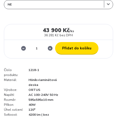
43 900 Kč
/
ks
36 281 Kč
bez DPH
Přidat do košíku
Číslo
1218-1
produktu:
Materiál:
Hliník+laminátová
deska
Výrobce:
ORTUS
Napětí:
AC 100-240V 50 Hz
Rozměr:
595x595x10 mm
Příkon:
40W
Úhel svícení:
120°
Svítivost:
4200 lm ( bez