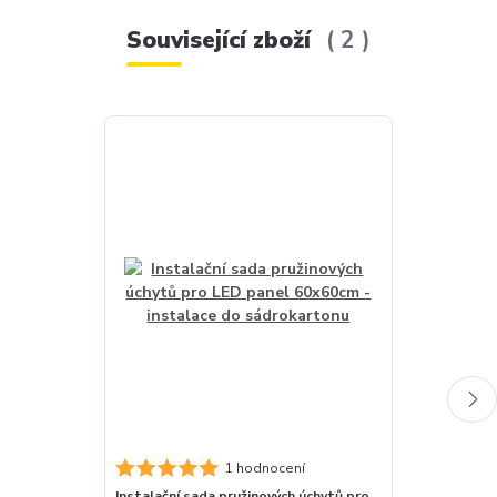
Související zboží
2
Akce
1 hodnocení
Instalační sada pružinových úchytů pro
Stmívatelný d