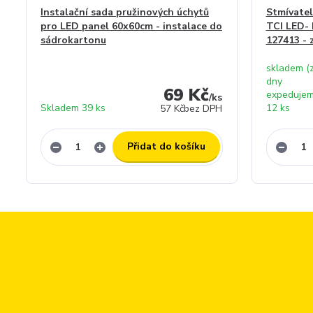
Instalační sada pružinových úchytů
Stmívatel
pro LED panel 60x60cm - instalace do
TCI LED-
sádrokartonu
127413 - 
skladem (
dny
69 Kč
expedujem
/
ks
Skladem 39 ks
12 ks
57 Kč
bez DPH
Přidat do košíku