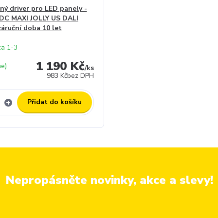
ný driver pro LED panely -
 DC MAXI JOLLY US DALI
záruční doba 10 let
za 1-3
1 190 Kč
e)
/
ks
983 Kč
bez DPH
Přidat do košíku
Nepropásněte novinky, akce a slevy!