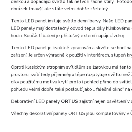
deskou a dopadající světlo tak netvoří žádné stíny. Fotod
obrázek tmavší, ale stále velmi dobře zřetelný.
Tento LED panel imituje světlo denní barvy. Naše LED pane
LED panely mají dostatečný odvod tepla díky hliníkovému c
hodin. Součástí balení je příslušný externí napájecí zdroj.
Tento LED panel je kvalitně zpracován a skvěle se hodí na 
zařízení. Je určen výhradně k použití v interiérech, stupeň kr
Oproti klasickým stropním svítidlům se žárovkou má tento 
prostoru, svítí tedy příjemněji a lépe rozptyluje světlo ne
díky použitému motivu krytí, proto i pohled přímo do svítidl
pohledu velmi dobře také poslouží jako „ falešné okno“ na 
Dekorativní LED panely
ORTUS
zajistní nejen osvětlení v
Všechny dekorativní panely ORTUS jsou kompletovány v Č