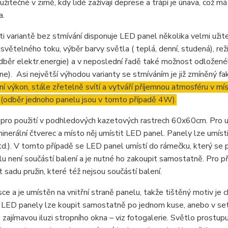
užitečné v zimě, kdy lidé zažívají deprese a trápí je únava, což má
a.
i variantě bez stmívání disponuje LED panel několika velmi užit
 světelného toku, výběr barvy světla ( teplá, denní, studená), re
dběr elektr.energie) a v neposlední řadě také možnost odložen
). Asi největší výhodou varianty se stmíváním je již zmíněný fak
í výkon, stále zřetelně svítí a vytváří příjemnou atmosféru v mís
 (odběr jednoho panelu jsou v tomto případě 4W).
pro použití v podhledových kazetových rastrech 60x60cm. Pro u
erální čtverec a místo něj umístit LED panel. Panely lze umístit 
d.). V tomto případě se LED panel umístí do rámečku, který se 
 není součástí balení a je nutné ho zakoupit samostatně. Pro př
sadu pružin, které též nejsou součástí balení.
ce a je umístěn na vnitřní straně panelu, takže tištěný motiv je 
t. LED panely lze koupit samostatně po jednom kuse, anebo v set
 zajímavou iluzi stropního okna – viz fotogalerie. Světlo prostup