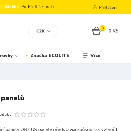
774633652
(Po-Pá, 9-17 hod.)
Přihlášení
0
0 Kč
CZK
Více
rovky
Značka ECOLITE
 panelů
odukt
ní panely ORTUS panely představují způsob, jak vytvořit