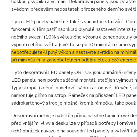
lidskou psychiku a vnímání. Dekorativní panely jsou zvláště 
svědomí především nedostatek přirozeného denního světl
Tyto LED panely nabízíme také s variantou stmívání. Oprot
funkcemi. K těm patří například plynulé nastavení intenzity
nočního svícení (10% světelného výkonu a zanedbatelný o
vypnutí celého světla (světlo se po 30 minutách samo vypne
nepotřebujete-li plný výkon a nastavíte svítidlo na minimáln
při minimálním a zanedbatelném odběru elektrické energie
Tyto dekorativní LED panely ORTUS jsou primárně určeny 
LED panelu není potřeba žádná montáž, stačí jen vyjmout min
typy stropu (zděné, panelové, sádrokartonové, dřevěné, at
namontuje přímo na strop. Rámeček na přisazení LED panelu
sádrokartonový strop je možné, kromě rámečku, také použít 
Dekorativní motiv je natištěn přímo na silné laminátové des
před vnějšími vlivy a desku lze v případě potřeby i omýva
nichž obrázek navazuje na sousední led panely a vytváří tak