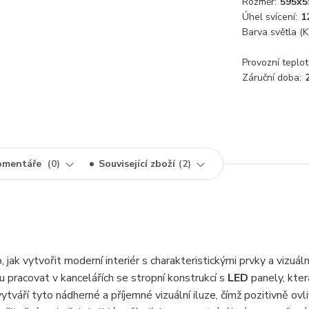
Rozměr:
595x5
Úhel svícení:
1
Barva světla (K)
Provozní teplot
Záruční doba:
omentáře
0
Související zboží
2
jak vytvořit moderní interiér s charakteristickými prvky a vizuáln
u pracovat v kancelářích se stropní konstrukcí s
LED
panely, kte
áří tyto nádherné a příjemné vizuální iluze, čímž pozitivně ovli