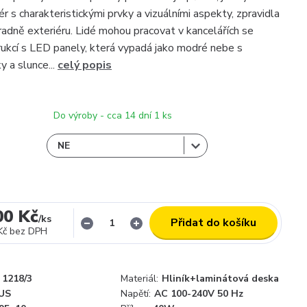
ér s charakteristickými prvky a vizuálními aspekty, zpravidla
hradně exteriéru. Lidé mohou pracovat v kancelářích se
rukcí s LED panely, která vypadá jako modré nebe s
y a slunce...
celý popis
Do výroby - cca 14 dní 1 ks
00 Kč
/
ks
Přidat do košíku
Kč
bez DPH
1218/3
Materiál:
Hliník+laminátová deska
US
Napětí:
AC 100-240V 50 Hz