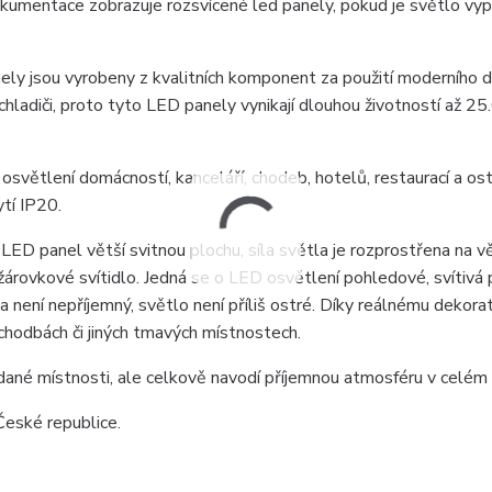
okumentace zobrazuje rozsvícené led panely, pokud je světlo vyp
ly jsou vyrobeny z kvalitních komponent za použití moderního d
hladiči, proto tyto LED panely vynikají dlouhou životností až 2
osvětlení domácností, kanceláří, chodeb, hotelů, restaurací a os
ytí IP20.
LED panel větší svitnou plochu, síla světla je rozprostřena na v
ž žárovkové svítidlo. Jedná se o LED osvětlení pohledové, svítivá
a není nepříjemný, světlo není příliš ostré. Díky reálnému dekora
chodbách či jiných tmavých místnostech.
 dané místnosti, ale celkově navodí příjemnou atmosféru v celém 
eské republice.