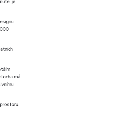
nuté, je
esignu.
5.000
tatních
ětším
 plocha má
tivnímu
prostoru.