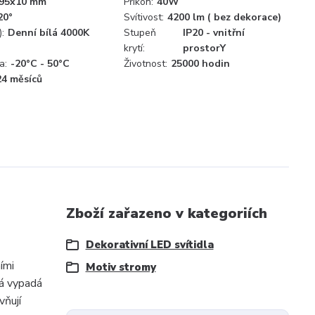
95x10 mm
Příkon:
40W
20°
Svítivost:
4200 lm ( bez dekorace)
:
Denní bílá 4000K
Stupeň
IP20 - vnitřní
krytí:
prostorY
a:
-20°C - 50°C
Životnost:
25000 hodin
24 měsíců
Zboží zařazeno v kategoriích
Dekorativní LED svítidla
ími
Motiv stromy
rá vypadá
vňují