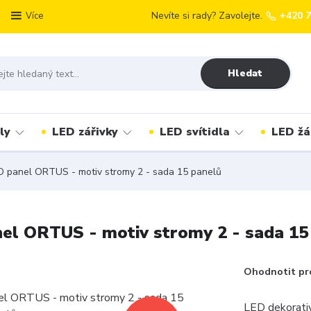
Nevíte si rady? Zavolejte.
+420 
Více
Hledat
ly
LED zářivky
LED svítidla
LED žá
ED panel ORTUS - motiv stromy 2 - sada 15 panelů
nel ORTUS - motiv stromy 2 - sada 15
Ohodnotit pr
LED dekorativ