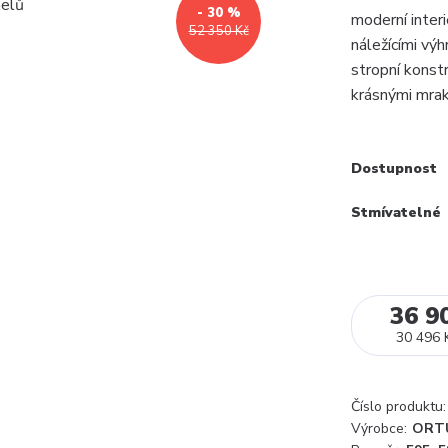
- 30 %
moderní interi
52 350 Kč
náležícími vý
stropní konst
krásnými mrak
Dostupnost
Stmívatelné
36 9
30 496 
Číslo produktu:
Výrobce:
ORT