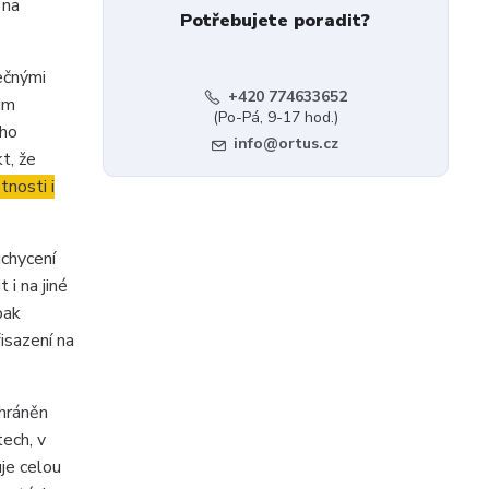
 na
Potřebujete poradit?
ečnými
+420 774633652
žim
(Po-Pá, 9-17 hod.)
ého
info@ortus.cz
t, že
tnosti i
chycení
i na jiné
pak
isazení na
chráněn
ech, v
uje celou