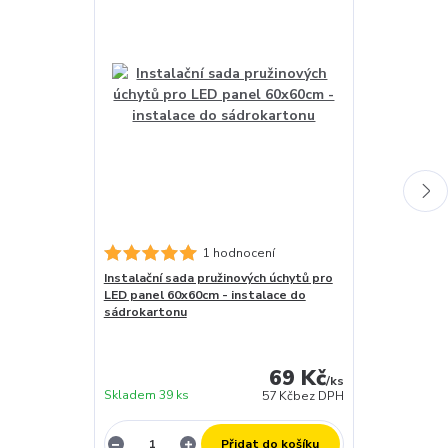
1 hodnocení
Instalační sada pružinových úchytů pro
Stmívatelný d
LED panel 60x60cm - instalace do
LED- DC MAXI
sádrokartonu
záruční doba 
skladem (za 1
dny
69 Kč
expedujeme)
/
ks
Skladem 39 ks
12 ks
57 Kč
bez DPH
Přidat do košíku