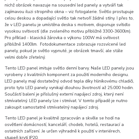
nichž obrázek navazuje na sousední led panely a vytváří tak
zajímavou iluzi stropního okna – viz fotogalerie. Světlo prostupuje
celou deskou a dopadající světlo tak netvoří žádné stíny. I přes to,
že v LED panelu je umístěna deska s motivem, disponuje svítidlo
vysokou svítivostí (dle zvoleného motivu přibližně 3300-3600lm).
Pro příklad - klasická žárovka o výkonu 100W má svítivost
přibližně 1400lm. Fotodokumentace zobrazuje rozsvícené led
panely, pokud je světlo vypnuté, je obrázek tmavší, ale stále
velmi dobře zřetelný.
Tento LED panel imituje světlo denní barvy. Naše LED panely jsou
vyrobeny z kvalitních komponent za použití moderního designu.
LED panely mají dostatečný odvod tepla díky hliníkovému chladiči,
proto tyto LED panely vynikají dlouhou životností až 25.000 hodin.
Součástí balení je příslušný externí napájecí zdroj, který není
stmívatelný. LED panely lze i stmívat. V tomto případě je nutno
zakoupit samostatně stmívatelný napájecí zdroj.
Tento LED panel je kvalitně zpracován a skvěle se hodí na
osvětlení domácností, kanceláří, chodeb, hotelů, restaurací a
ostatních zařízení. Je určen výhradně k použití v interiérech,
stupeň krytí IP20.