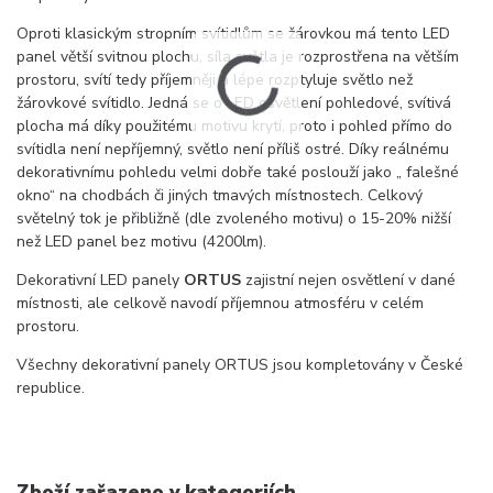
Oproti klasickým stropním svítidlům se žárovkou má tento LED
panel větší svitnou plochu, síla světla je rozprostřena na větším
prostoru, svítí tedy příjemněji a lépe rozptyluje světlo než
žárovkové svítidlo. Jedná se o LED osvětlení pohledové, svítivá
plocha má díky použitému motivu krytí, proto i pohled přímo do
svítidla není nepříjemný, světlo není příliš ostré. Díky reálnému
dekorativnímu pohledu velmi dobře také poslouží jako „ falešné
okno“ na chodbách či jiných tmavých místnostech. Celkový
světelný tok je přibližně (dle zvoleného motivu) o 15-20% nižší
než LED panel bez motivu (4200lm).
Dekorativní LED panely
ORTUS
zajistní nejen osvětlení v dané
místnosti, ale celkově navodí příjemnou atmosféru v celém
prostoru.
Všechny dekorativní panely ORTUS jsou kompletovány v České
republice.
Zboží zařazeno v kategoriích