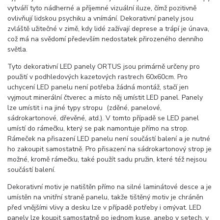
vytváří tyto nádherné a příjemné vizuální iluze, čímž pozitivně
ovlivňují lidskou psychiku a vnímání. Dekorativní panely jsou
zvláště užitečné v zimě, kdy lidé zažívají deprese a trápí je únava,
což má na svědomí především nedostatek přirozeného denního
světla.
Tyto dekorativní LED panely ORTUS jsou primárně určeny pro
použití v podhledových kazetových rastrech 60x60cm. Pro
uchycení LED panelu není potřeba žádná montáž, stačí jen
vyjmout minerální čtverec a místo něj umístit LED panel. Panely
lze umístit i na jiné typy stropu (zděné, panelové,
sádrokartonové, dřevěné, atd.). V tomto případě se LED panel
umístí do rámečku, který se pak namontuje přímo na strop.
Rámeček na přisazení LED panelu není součástí balení a je nutné
ho zakoupit samostatně. Pro přisazení na sádrokartonový strop je
možné, kromě rámečku, také použít sadu pružin, které též nejsou
součástí balení.
Dekorativní motiv je natištěn přímo na silné laminátové desce a je
umístěn na vnitřní straně panelu, takže tištěný motiv je chráněn
před vnějšími vlivy a desku lze v případě potřeby i omývat. LED
panely lze koupit samostatně po jednom kuse, anebo v setech, v