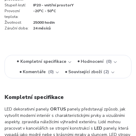
Stupeň krytí:
IP20 - vnitřní prostorY
Provozní
-20°C - 50°C
teplota:
Životnost:
25000 hodin
Záruční doba:
24 měsíců
Kompletní specifikace
Hodnocení
0
Komentáře
0
Související zboží
2
Kompletní specifikace
LED dekorativní panely
ORTUS
panely představují způsob, jak
vytvořit moderní interiér s charakteristickými prvky a vizuálními
aspekty, zpravidla náležícími výhradně exteriéru. Lidé mohou
pracovat v kancelářích se stropní konstrukcí s
LED
panely, která
vypadá jako modré nebe s krásnými mraky a sluncem. LED stropy