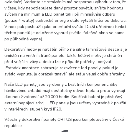
ovladače). Varianta se stmíváním má nespornou výhodu v tom, že
v čase, kdy nepotřebujete daný prostor osvětlit, snížíte hodnotu
svícení na minimum a LED panel tak i při minimálním odběru
(pouze 4 watty) elektrické energie stále vytváří krásnou dekoraci.
V noci pak poslouží i jako orientační světlo. Další užitečnou funkcí
těchto panelů je odložené vypnutí (světlo-falešné okno se samo
po půlhodině vypne).
Dekorativní motiv je natištěn přímo na silné laminátové desce a je
umístěn na vnitřní straně panelu, takže tištěný motiv je chráněn
před vnějšími vlivy a desku lze v případě potřeby i omývat.
Fotodokumentace zobrazuje rozsvícené led panely, pokud je
světlo vypnuté, je obrázek tmavší, ale stále velmi dobře zřetelný.
Naše LED panely jsou vyrobeny z kvalitních komponent, díky
hliníkovému chladiči mají dostatečný odvod tepla a proto vynikají
dlouhou životností až 20.000 hodin. Součástí balení je příslušný
externí napájecí zdroj. LED panely jsou určeny výhradně k použití
v interiérech, stupeň krytí IP20.
Všechny dekorativní panely ORTUS jsou kompletovány v České
republice.