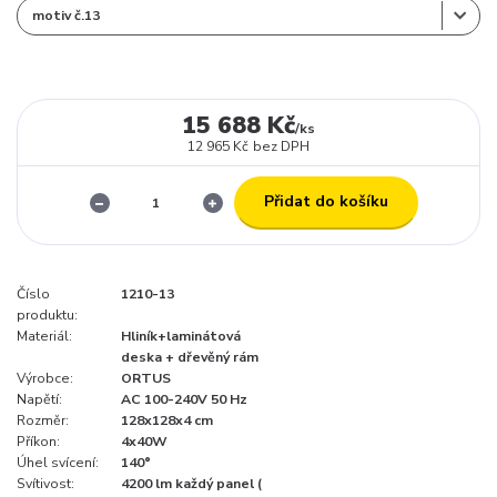
15 688 Kč
/
ks
12 965 Kč
bez DPH
Přidat do košíku
Číslo
1210-13
produktu:
Materiál:
Hliník+laminátová
deska + dřevěný rám
Výrobce:
ORTUS
Napětí:
AC 100-240V 50 Hz
Rozměr:
128x128x4 cm
Příkon:
4x40W
Úhel svícení:
140°
Svítivost:
4200 lm každý panel (