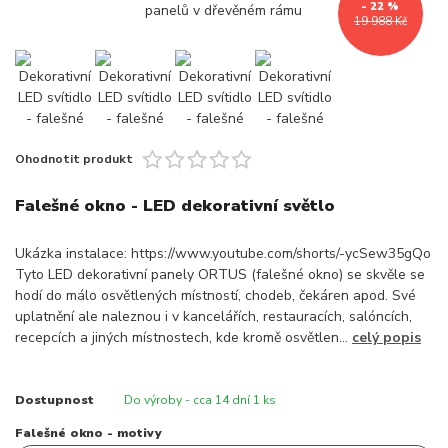
- 22 %
19 988 Kč
Ohodnotit produkt
Falešné okno - LED dekorativní světlo
Ukázka instalace: https://www.youtube.com/shorts/-ycSew35gQo
Tyto LED dekorativní panely ORTUS (falešné okno) se skvěle se
hodí do málo osvětlených místností, chodeb, čekáren apod. Své
uplatnění ale naleznou i v kancelářích, restauracích, salóncích,
recepcích a jiných místnostech, kde kromě osvětlen...
celý popis
Dostupnost
Do výroby - cca 14 dní 1 ks
Falešné okno - motivy