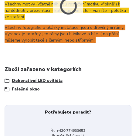
Všechny motivy (včetně náhledu rozložení motivu v"okně") k
nahlédnutí v prezentaci - katalogovém listu - viz níže - položka -
ke stažení.
Všechny fotografie a ukázky instalace jsou s dřevěnými rámy.
Výrobek je totožný, jen rámy jsou hliníkové a bílé. ( na přání
můžeme vyrobit také s černými nebo stříbrnými)
Zboží zařazeno v kategoriích
Dekorativní LED svítidla
Falešné okno
Potřebujete poradit?
+420 774633652
(Po-Pá, 9-17 hod.)