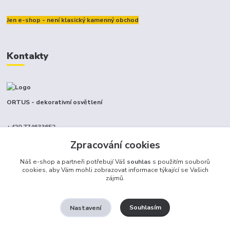
Jen e-shop - není klasický kamenný obchod
Kontakty
ORTUS - dekorativní osvětlení
+420 774633652
(Po-Pá, 9-17 hod.)
Zpracování cookies
info@ortus.cz
Náš e-shop a partneři potřebují Váš
souhlas
s použitím souborů
cookies, aby Vám mohli zobrazovat informace týkající se Vašich
zájmů.
Souhlasím
Nastavení
Ortus trade s.r.o.