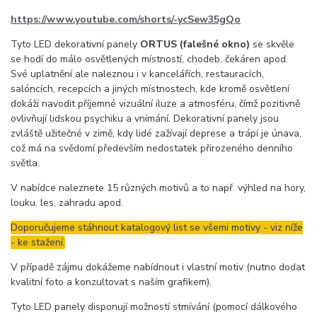
https://www.youtube.com/shorts/-ycSew35gQo
Tyto LED dekorativní panely
ORTUS (falešné okno)
se skvěle
se hodí do málo osvětlených místností, chodeb, čekáren apod.
Své uplatnění ale naleznou i v kancelářích, restauracích,
salóncích, recepcích a jiných místnostech, kde kromě osvětlení
dokáží navodit příjemné vizuální iluze a atmosféru, čímž pozitivně
ovlivňují lidskou psychiku a vnímání. Dekorativní panely jsou
zvláště užitečné v zimě, kdy lidé zažívají deprese a trápí je únava,
což má na svědomí především nedostatek přirozeného denního
světla.
V nabídce naleznete 15 různých motivů a to např. výhled na hory,
louku, les, zahradu apod.
Doporučujeme stáhnout katalogový list se všemi motivy - viz níže
- ke stažení.
V případě zájmu dokážeme nabídnout i vlastní motiv (nutno dodat
kvalitní foto a konzultovat s naším grafikem).
Tyto LED panely disponují možností stmívání (pomocí dálkového