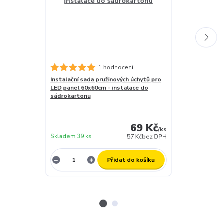
1 hodnocení
Instalační sada pružinových úchytů pro
Stmívatelný d
LED panel 60x60cm - instalace do
LED- DC MAXI
sádrokartonu
záruční doba 
skladem (za 1
dny
69 Kč
expedujeme)
/
ks
Skladem 39 ks
12 ks
57 Kč
bez DPH
Přidat do košíku