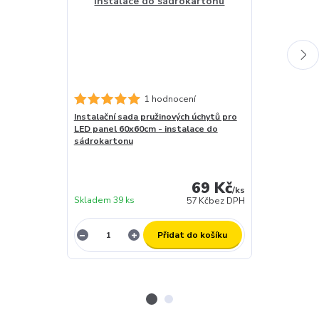
1 hodnocení
Instalační sada pružinových úchytů pro
Stmívatelný d
LED panel 60x60cm - instalace do
LED- DC MAXI
sádrokartonu
záruční doba 
skladem (za 1
dny
69 Kč
expedujeme)
/
ks
Skladem 39 ks
12 ks
57 Kč
bez DPH
Přidat do košíku