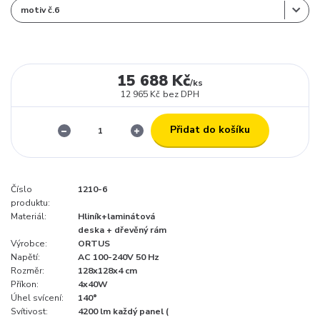
15 688 Kč
/
ks
12 965 Kč
bez DPH
Přidat do košíku
Číslo
1210-6
produktu:
Materiál:
Hliník+laminátová
deska + dřevěný rám
Výrobce:
ORTUS
Napětí:
AC 100-240V 50 Hz
Rozměr:
128x128x4 cm
Příkon:
4x40W
Úhel svícení:
140°
Svítivost:
4200 lm každý panel (