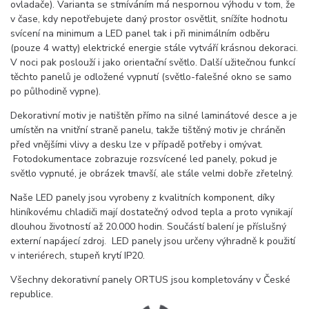
ovladače). Varianta se stmíváním má nespornou výhodu v tom, že
v čase, kdy nepotřebujete daný prostor osvětlit, snížíte hodnotu
svícení na minimum a LED panel tak i při minimálním odběru
(pouze 4 watty) elektrické energie stále vytváří krásnou dekoraci.
V noci pak poslouží i jako orientační světlo. Další užitečnou funkcí
těchto panelů je odložené vypnutí (světlo-falešné okno se samo
po půlhodině vypne).
Dekorativní motiv je natištěn přímo na silné laminátové desce a je
umístěn na vnitřní straně panelu, takže tištěný motiv je chráněn
před vnějšími vlivy a desku lze v případě potřeby i omývat.
Fotodokumentace zobrazuje rozsvícené led panely, pokud je
světlo vypnuté, je obrázek tmavší, ale stále velmi dobře zřetelný.
Naše LED panely jsou vyrobeny z kvalitních komponent, díky
hliníkovému chladiči mají dostatečný odvod tepla a proto vynikají
dlouhou životností až 20.000 hodin. Součástí balení je příslušný
externí napájecí zdroj. LED panely jsou určeny výhradně k použití
v interiérech, stupeň krytí IP20.
Všechny dekorativní panely ORTUS jsou kompletovány v České
republice.