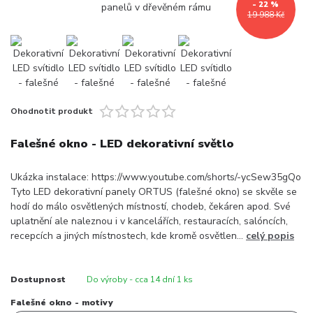
- 22 %
19 988 Kč
Ohodnotit produkt
Falešné okno - LED dekorativní světlo
Ukázka instalace: https://www.youtube.com/shorts/-ycSew35gQo
Tyto LED dekorativní panely ORTUS (falešné okno) se skvěle se
hodí do málo osvětlených místností, chodeb, čekáren apod. Své
uplatnění ale naleznou i v kancelářích, restauracích, salóncích,
recepcích a jiných místnostech, kde kromě osvětlen...
celý popis
Dostupnost
Do výroby - cca 14 dní 1 ks
Falešné okno - motivy