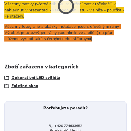
Všechny motivy (včetně náhledu rozložení motivu v"okně") k
nahlédnutí v prezentaci - katalogovém listu - viz níže - položka -
ke stažení.
Všechny fotografie a ukázky instalace jsou s dřevěnými rámy.
Výrobek je totožný, jen rámy jsou hliníkové a bílé. ( na přání
můžeme vyrobit také s černými nebo stříbrnými)
Zboží zařazeno v kategoriích
Dekorativní LED svítidla
Falešné okno
Potřebujete poradit?
+420 774633652
(Po-Pá, 9-17 hod.)