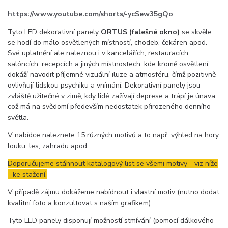
https://www.youtube.com/shorts/-ycSew35gQo
Tyto LED dekorativní panely
ORTUS (falešné okno)
se skvěle
se hodí do málo osvětlených místností, chodeb, čekáren apod.
Své uplatnění ale naleznou i v kancelářích, restauracích,
salóncích, recepcích a jiných místnostech, kde kromě osvětlení
dokáží navodit příjemné vizuální iluze a atmosféru, čímž pozitivně
ovlivňují lidskou psychiku a vnímání. Dekorativní panely jsou
zvláště užitečné v zimě, kdy lidé zažívají deprese a trápí je únava,
což má na svědomí především nedostatek přirozeného denního
světla.
V nabídce naleznete 15 různých motivů a to např. výhled na hory,
louku, les, zahradu apod.
Doporučujeme stáhnout katalogový list se všemi motivy - viz níže
- ke stažení.
V případě zájmu dokážeme nabídnout i vlastní motiv (nutno dodat
kvalitní foto a konzultovat s naším grafikem).
Tyto LED panely disponují možností stmívání (pomocí dálkového