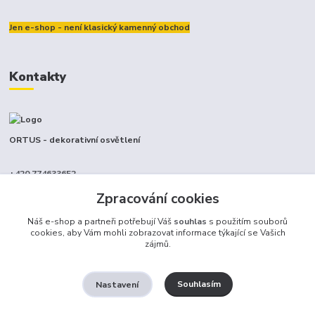
Jen e-shop - není klasický kamenný obchod
Kontakty
ORTUS - dekorativní osvětlení
+420 774633652
(Po-Pá, 9-17 hod.)
Zpracování cookies
info@ortus.cz
Náš e-shop a partneři potřebují Váš
souhlas
s použitím souborů
cookies, aby Vám mohli zobrazovat informace týkající se Vašich
zájmů.
Souhlasím
Nastavení
Ortus trade s.r.o.