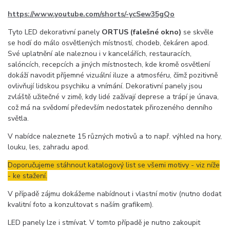
https://www.youtube.com/shorts/-ycSew35gQo
Tyto LED dekorativní panely
ORTUS (falešné okno)
se skvěle
se hodí do málo osvětlených místností, chodeb, čekáren apod.
Své uplatnění ale naleznou i v kancelářích, restauracích,
salóncích, recepcích a jiných místnostech, kde kromě osvětlení
dokáží navodit příjemné vizuální iluze a atmosféru, čímž pozitivně
ovlivňují lidskou psychiku a vnímání. Dekorativní panely jsou
zvláště užitečné v zimě, kdy lidé zažívají deprese a trápí je únava,
což má na svědomí především nedostatek přirozeného denního
světla.
V nabídce naleznete 15 různých motivů a to např. výhled na hory,
louku, les, zahradu apod.
Doporučujeme stáhnout katalogový list se všemi motivy - viz níže
- ke stažení.
V případě zájmu dokážeme nabídnout i vlastní motiv (nutno dodat
kvalitní foto a konzultovat s naším grafikem).
LED panely lze i stmívat. V tomto případě je nutno zakoupit