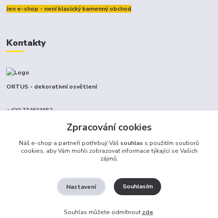
Jen e-shop - není klasický kamenný obchod
Kontakty
ORTUS - dekorativní osvětlení
+420 774633652
(Po-Pá, 9-17 hod.)
Zpracování cookies
info@ortus.cz
Náš e-shop a partneři potřebují Váš
souhlas
s použitím souborů
cookies, aby Vám mohli zobrazovat informace týkající se Vašich
zájmů.
Souhlasím
Nastavení
Ortus trade s.r.o.
Souhlas můžete odmítnout
zde
.
Vytvořeno na
Eshop-rychle.cz