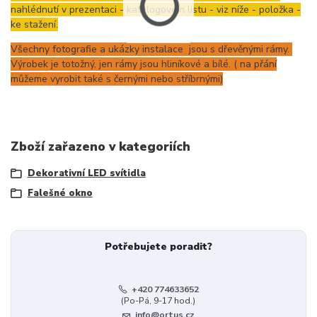
nahlédnutí v prezentaci - katalogovém listu - viz níže - položka -
ke stažení.
Všechny fotografie a ukázky instalace jsou s dřevěnými rámy.
Výrobek je totožný, jen rámy jsou hliníkové a bílé. ( na přání
můžeme vyrobit také s černými nebo stříbrnými)
Zboží zařazeno v kategoriích
Dekorativní LED svítidla
Falešné okno
Potřebujete poradit?
+420 774633652
(Po-Pá, 9-17 hod.)
info@ortus.cz