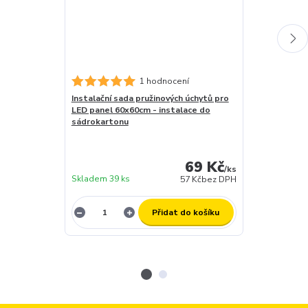
1 hodnocení
Instalační sada pružinových úchytů pro
Stmívatelný d
LED panel 60x60cm - instalace do
LED- DC MAXI
sádrokartonu
záruční doba 
skladem (za 1
dny
69 Kč
expedujeme)
/
ks
Skladem 39 ks
12 ks
57 Kč
bez DPH
Přidat do košíku