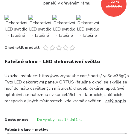
- 22 %
19 988 Kč
Ohodnotit produkt
Falešné okno - LED dekorativní světlo
Ukázka instalace: https://www.youtube.com/shorts/-ycSew35gQo
Tyto LED dekorativní panely ORTUS (falešné okno) se skvěle se
hodí do málo osvětlených místností, chodeb, čekáren apod. Své
uplatnění ale naleznou i v kancelářích, restauracích, salóncích,
recepcích a jiných místnostech, kde kromě osvětlen...
celý popis
Dostupnost
Do výroby - cca 14 dní 1 ks
Falešné okno - motivy