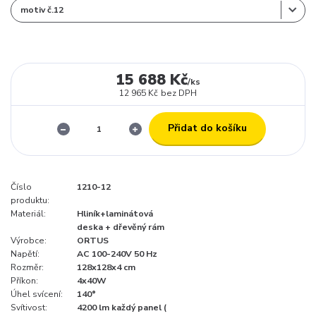
15 688 Kč
/
ks
12 965 Kč
bez DPH
Přidat do košíku
Číslo
1210-12
produktu:
Materiál:
Hliník+laminátová
deska + dřevěný rám
Výrobce:
ORTUS
Napětí:
AC 100-240V 50 Hz
Rozměr:
128x128x4 cm
Příkon:
4x40W
Úhel svícení:
140°
Svítivost:
4200 lm každý panel (