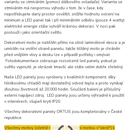
variantu se stmíváním (pomocí dálkového ovladače). Varianta se
stmíváním má nespornou výhodu v tom, že v čase, kdy
nepotřebujete daný prostor osvětlit, snížíte hodnotu svícení na
minimum a LED panel tak i při minimálním odběru (pouze 4 watty)
elektrické energie stále vytváří krásnou dekoraci. V noci pak
poslouží i jako orientační světlo.
Dekorativní motiv je natištěn přímo na silné laminátové desce a je
umístěn na vnitřní straně panelu, takže tištěný motiv je chráněn
před vnějšími vlivy a desku lze v případě potřeby i omývat.
Fotodokumentace zobrazuje rozsvícené led panely, pokud je
světlo vypnuté, je obrázek tmavší, ale stále velmi dobře zřetelný.
Naše LED panely jsou vyrobeny z kvalitních komponent, díky
hliníkovému chladiči mají dostatečný odvod tepla a proto vynikají
dlouhou životností až 20.000 hodin. Součástí balení je příslušný
externí napájecí zdroj. LED panely jsou určeny výhradně k použití
v interiérech, stupeň krytí IP20.
Všechny dekorativní panely ORTUS jsou kompletovány v České
republice.
Všechny motivy (včetně náhledu rozložení motivu v"okně") k