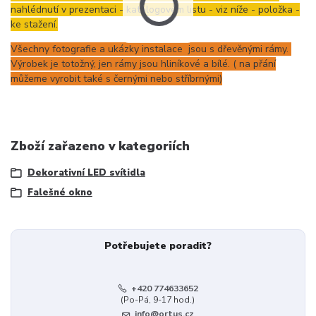
nahlédnutí v prezentaci - katalogovém listu - viz níže - položka -
ke stažení.
Všechny fotografie a ukázky instalace jsou s dřevěnými rámy.
Výrobek je totožný, jen rámy jsou hliníkové a bílé. ( na přání
můžeme vyrobit také s černými nebo stříbrnými)
Zboží zařazeno v kategoriích
Dekorativní LED svítidla
Falešné okno
Potřebujete poradit?
+420 774633652
(Po-Pá, 9-17 hod.)
info@ortus.cz