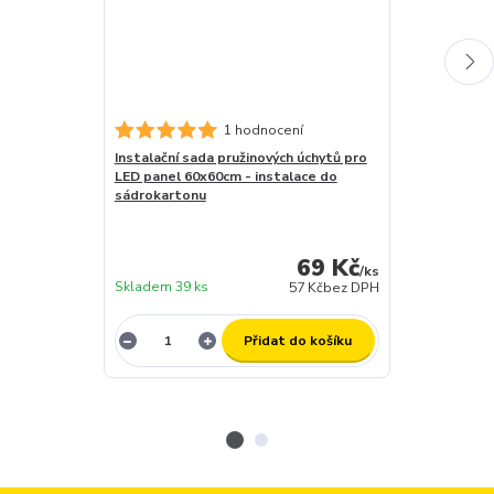
1 hodnocení
Instalační sada pružinových úchytů pro
Stmívatelný d
LED panel 60x60cm - instalace do
LED- DC MAXI
sádrokartonu
záruční doba 
skladem (za 1
dny
69 Kč
expedujeme)
/
ks
Skladem 39 ks
12 ks
57 Kč
bez DPH
Přidat do košíku