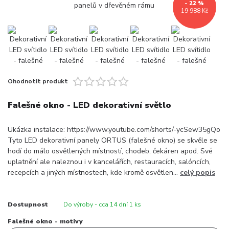
- 22 %
19 988 Kč
Ohodnotit produkt
Falešné okno - LED dekorativní světlo
Ukázka instalace: https://www.youtube.com/shorts/-ycSew35gQo
Tyto LED dekorativní panely ORTUS (falešné okno) se skvěle se
hodí do málo osvětlených místností, chodeb, čekáren apod. Své
uplatnění ale naleznou i v kancelářích, restauracích, salóncích,
recepcích a jiných místnostech, kde kromě osvětlen...
celý popis
Dostupnost
Do výroby - cca 14 dní 1 ks
Falešné okno - motivy