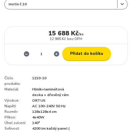
15 688 Kč
/
ks
12 965 Kč
bez DPH
Přidat do košíku
Číslo
1210-10
produktu:
Materiál:
Hliník+laminátová
deska + dřevěný rám
Výrobce:
ORTUS
Napětí:
AC 100-240V 50 Hz
Rozměr:
128x128x4 cm
Příkon:
4x40W
Úhel svícení:
140°
Svítivost:
4200 lm každý panel (