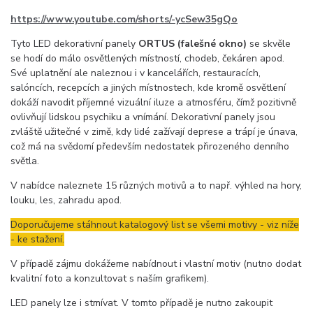
https://www.youtube.com/shorts/-ycSew35gQo
Tyto LED dekorativní panely
ORTUS (falešné okno)
se skvěle
se hodí do málo osvětlených místností, chodeb, čekáren apod.
Své uplatnění ale naleznou i v kancelářích, restauracích,
salóncích, recepcích a jiných místnostech, kde kromě osvětlení
dokáží navodit příjemné vizuální iluze a atmosféru, čímž pozitivně
ovlivňují lidskou psychiku a vnímání. Dekorativní panely jsou
zvláště užitečné v zimě, kdy lidé zažívají deprese a trápí je únava,
což má na svědomí především nedostatek přirozeného denního
světla.
V nabídce naleznete 15 různých motivů a to např. výhled na hory,
louku, les, zahradu apod.
Doporučujeme stáhnout katalogový list se všemi motivy - viz níže
- ke stažení.
V případě zájmu dokážeme nabídnout i vlastní motiv (nutno dodat
kvalitní foto a konzultovat s naším grafikem).
LED panely lze i stmívat. V tomto případě je nutno zakoupit