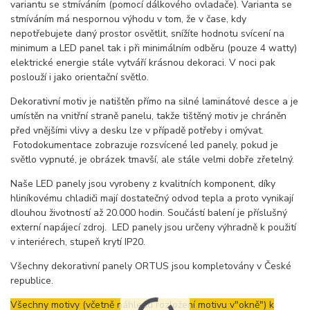
variantu se stmíváním (pomocí dálkového ovladače). Varianta se
stmíváním má nespornou výhodu v tom, že v čase, kdy
nepotřebujete daný prostor osvětlit, snížíte hodnotu svícení na
minimum a LED panel tak i při minimálním odběru (pouze 4 watty)
elektrické energie stále vytváří krásnou dekoraci. V noci pak
poslouží i jako orientační světlo.
Dekorativní motiv je natištěn přímo na silné laminátové desce a je
umístěn na vnitřní straně panelu, takže tištěný motiv je chráněn
před vnějšími vlivy a desku lze v případě potřeby i omývat.
Fotodokumentace zobrazuje rozsvícené led panely, pokud je
světlo vypnuté, je obrázek tmavší, ale stále velmi dobře zřetelný.
Naše LED panely jsou vyrobeny z kvalitních komponent, díky
hliníkovému chladiči mají dostatečný odvod tepla a proto vynikají
dlouhou životností až 20.000 hodin. Součástí balení je příslušný
externí napájecí zdroj. LED panely jsou určeny výhradně k použití
v interiérech, stupeň krytí IP20.
Všechny dekorativní panely ORTUS jsou kompletovány v České
republice.
Všechny motivy (včetně náhledu rozložení motivu v"okně") k