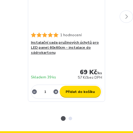
1 hodnocení
Instalační sada pružinových úchytů pro
Stmívatelný d
LED panel 60x60cm - instalace do
LED- DC MAXI
sádrokartonu
záruční doba 
skladem (za 1
dny
69 Kč
expedujeme)
/
ks
Skladem 39 ks
12 ks
57 Kč
bez DPH
Přidat do košíku