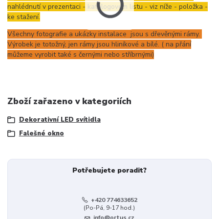
nahlédnutí v prezentaci - katalogovém listu - viz níže - položka -
ke stažení.
Všechny fotografie a ukázky instalace jsou s dřevěnými rámy.
Výrobek je totožný, jen rámy jsou hliníkové a bílé. ( na přání
můžeme vyrobit také s černými nebo stříbrnými)
Zboží zařazeno v kategoriích
Dekorativní LED svítidla
Falešné okno
Potřebujete poradit?
+420 774633652
(Po-Pá, 9-17 hod.)
info@ortus.cz