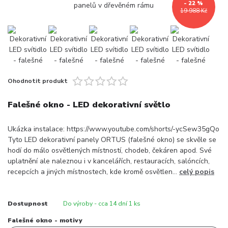
- 22 %
19 988 Kč
Ohodnotit produkt
Falešné okno - LED dekorativní světlo
Ukázka instalace: https://www.youtube.com/shorts/-ycSew35gQo
Tyto LED dekorativní panely ORTUS (falešné okno) se skvěle se
hodí do málo osvětlených místností, chodeb, čekáren apod. Své
uplatnění ale naleznou i v kancelářích, restauracích, salóncích,
recepcích a jiných místnostech, kde kromě osvětlen...
celý popis
Dostupnost
Do výroby - cca 14 dní 1 ks
Falešné okno - motivy