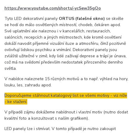
https://www.youtube.com/shorts/-ycSew35gQo
Tyto LED dekorativní panely
ORTUS (falešné okno)
se skvěle
se hodí do málo osvětlených místností, chodeb, čekáren apod.
Své uplatnění ale naleznou i v kancelářích, restauracích,
salóncích, recepcích a jiných místnostech, kde kromě osvětlení
dokáží navodit příjemné vizuální iluze a atmosféru, čímž pozitivně
ovlivňují lidskou psychiku a vnímání. Dekorativní panely jsou
zvláště užitečné v zimě, kdy lidé zažívají deprese a trápí je únava,
což má na svědomí především nedostatek přirozeného denního
světla.
V nabídce naleznete 15 různých motivů a to např. výhled na hory,
louku, les, zahradu apod.
Doporučujeme stáhnout katalogový list se všemi motivy - viz níže
- ke stažení.
V případě zájmu dokážeme nabídnout i vlastní motiv (nutno dodat
kvalitní foto a konzultovat s naším grafikem).
LED panely lze i stmívat. V tomto případě je nutno zakoupit