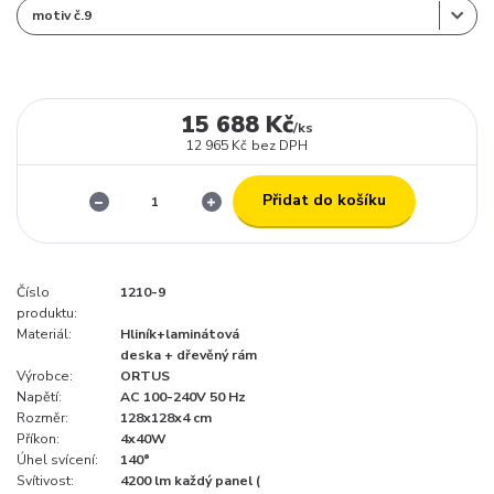
15 688 Kč
/
ks
12 965 Kč
bez DPH
Přidat do košíku
Číslo
1210-9
produktu:
Materiál:
Hliník+laminátová
deska + dřevěný rám
Výrobce:
ORTUS
Napětí:
AC 100-240V 50 Hz
Rozměr:
128x128x4 cm
Příkon:
4x40W
Úhel svícení:
140°
Svítivost:
4200 lm každý panel (