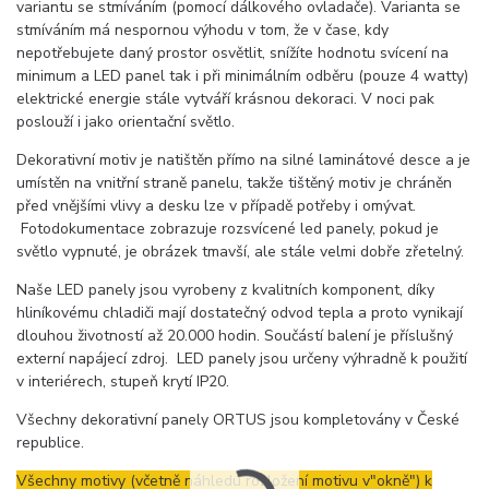
variantu se stmíváním (pomocí dálkového ovladače). Varianta se
stmíváním má nespornou výhodu v tom, že v čase, kdy
nepotřebujete daný prostor osvětlit, snížíte hodnotu svícení na
minimum a LED panel tak i při minimálním odběru (pouze 4 watty)
elektrické energie stále vytváří krásnou dekoraci. V noci pak
poslouží i jako orientační světlo.
Dekorativní motiv je natištěn přímo na silné laminátové desce a je
umístěn na vnitřní straně panelu, takže tištěný motiv je chráněn
před vnějšími vlivy a desku lze v případě potřeby i omývat.
Fotodokumentace zobrazuje rozsvícené led panely, pokud je
světlo vypnuté, je obrázek tmavší, ale stále velmi dobře zřetelný.
Naše LED panely jsou vyrobeny z kvalitních komponent, díky
hliníkovému chladiči mají dostatečný odvod tepla a proto vynikají
dlouhou životností až 20.000 hodin. Součástí balení je příslušný
externí napájecí zdroj. LED panely jsou určeny výhradně k použití
v interiérech, stupeň krytí IP20.
Všechny dekorativní panely ORTUS jsou kompletovány v České
republice.
Všechny motivy (včetně náhledu rozložení motivu v"okně") k