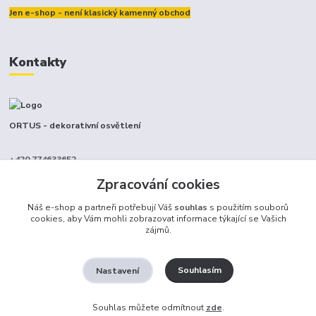
Jen e-shop - není klasický kamenný obchod
Kontakty
ORTUS - dekorativní osvětlení
+420 774633652
(Po-Pá, 9-17 hod.)
Zpracování cookies
info@ortus.cz
Náš e-shop a partneři potřebují Váš
souhlas
s použitím souborů
cookies, aby Vám mohli zobrazovat informace týkající se Vašich
zájmů.
Souhlasím
Nastavení
Ortus trade s.r.o.
Souhlas můžete odmítnout
zde
.
Vytvořeno na
Eshop-rychle.cz