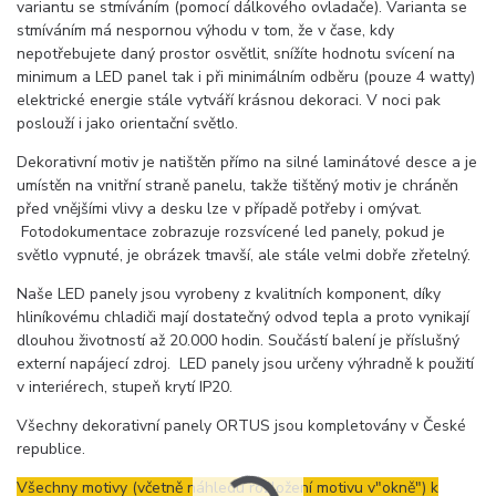
variantu se stmíváním (pomocí dálkového ovladače). Varianta se
stmíváním má nespornou výhodu v tom, že v čase, kdy
nepotřebujete daný prostor osvětlit, snížíte hodnotu svícení na
minimum a LED panel tak i při minimálním odběru (pouze 4 watty)
elektrické energie stále vytváří krásnou dekoraci. V noci pak
poslouží i jako orientační světlo.
Dekorativní motiv je natištěn přímo na silné laminátové desce a je
umístěn na vnitřní straně panelu, takže tištěný motiv je chráněn
před vnějšími vlivy a desku lze v případě potřeby i omývat.
Fotodokumentace zobrazuje rozsvícené led panely, pokud je
světlo vypnuté, je obrázek tmavší, ale stále velmi dobře zřetelný.
Naše LED panely jsou vyrobeny z kvalitních komponent, díky
hliníkovému chladiči mají dostatečný odvod tepla a proto vynikají
dlouhou životností až 20.000 hodin. Součástí balení je příslušný
externí napájecí zdroj. LED panely jsou určeny výhradně k použití
v interiérech, stupeň krytí IP20.
Všechny dekorativní panely ORTUS jsou kompletovány v České
republice.
Všechny motivy (včetně náhledu rozložení motivu v"okně") k