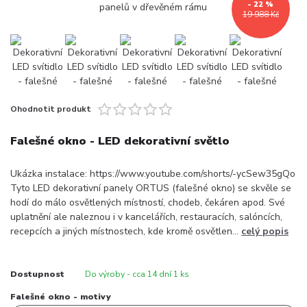
- 22 %
19 988 Kč
Ohodnotit produkt
Falešné okno - LED dekorativní světlo
Ukázka instalace: https://www.youtube.com/shorts/-ycSew35gQo
Tyto LED dekorativní panely ORTUS (falešné okno) se skvěle se
hodí do málo osvětlených místností, chodeb, čekáren apod. Své
uplatnění ale naleznou i v kancelářích, restauracích, salóncích,
recepcích a jiných místnostech, kde kromě osvětlen...
celý popis
Dostupnost
Do výroby - cca 14 dní 1 ks
Falešné okno - motivy