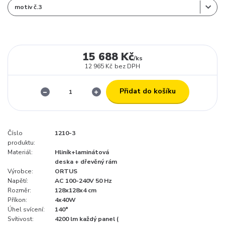
15 688 Kč
/
ks
12 965 Kč
bez DPH
Přidat do košíku
Číslo
1210-3
produktu:
Materiál:
Hliník+laminátová
deska + dřevěný rám
Výrobce:
ORTUS
Napětí:
AC 100-240V 50 Hz
Rozměr:
128x128x4 cm
Příkon:
4x40W
Úhel svícení:
140°
Svítivost:
4200 lm každý panel (