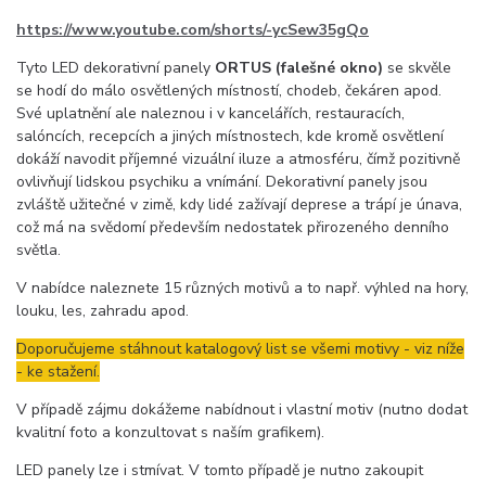
https://www.youtube.com/shorts/-ycSew35gQo
Tyto LED dekorativní panely
ORTUS (falešné okno)
se skvěle
se hodí do málo osvětlených místností, chodeb, čekáren apod.
Své uplatnění ale naleznou i v kancelářích, restauracích,
salóncích, recepcích a jiných místnostech, kde kromě osvětlení
dokáží navodit příjemné vizuální iluze a atmosféru, čímž pozitivně
ovlivňují lidskou psychiku a vnímání. Dekorativní panely jsou
zvláště užitečné v zimě, kdy lidé zažívají deprese a trápí je únava,
což má na svědomí především nedostatek přirozeného denního
světla.
V nabídce naleznete 15 různých motivů a to např. výhled na hory,
louku, les, zahradu apod.
Doporučujeme stáhnout katalogový list se všemi motivy - viz níže
- ke stažení.
V případě zájmu dokážeme nabídnout i vlastní motiv (nutno dodat
kvalitní foto a konzultovat s naším grafikem).
LED panely lze i stmívat. V tomto případě je nutno zakoupit