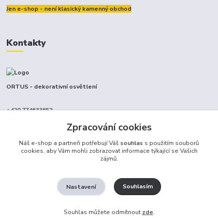
Jen e-shop - není klasický kamenný obchod
Kontakty
ORTUS - dekorativní osvětlení
+420 774633652
(Po-Pá, 9-17 hod.)
Zpracování cookies
info@ortus.cz
Náš e-shop a partneři potřebují Váš
souhlas
s použitím souborů
cookies, aby Vám mohli zobrazovat informace týkající se Vašich
zájmů.
Souhlasím
Nastavení
Ortus trade s.r.o.
Souhlas můžete odmítnout
zde
.
Vytvořeno na
Eshop-rychle.cz