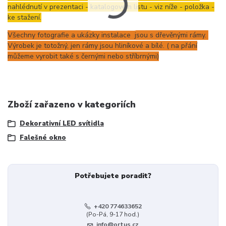
nahlédnutí v prezentaci - katalogovém listu - viz níže - položka -
ke stažení.
Všechny fotografie a ukázky instalace jsou s dřevěnými rámy.
Výrobek je totožný, jen rámy jsou hliníkové a bílé. ( na přání
můžeme vyrobit také s černými nebo stříbrnými)
Zboží zařazeno v kategoriích
Dekorativní LED svítidla
Falešné okno
Potřebujete poradit?
+420 774633652
(Po-Pá, 9-17 hod.)
info@ortus.cz