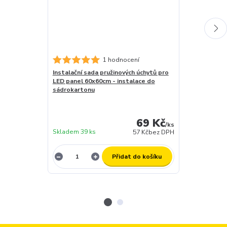
1 hodnocení
Instalační sada pružinových úchytů pro
Stmívatelný d
LED panel 60x60cm - instalace do
LED- DC MAXI
sádrokartonu
záruční doba 
skladem (za 1
dny
69 Kč
expedujeme)
/
ks
Skladem 39 ks
12 ks
57 Kč
bez DPH
Přidat do košíku