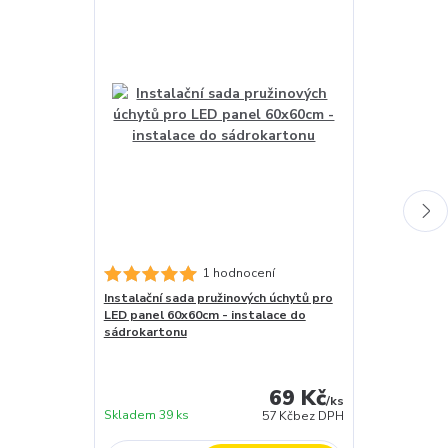
1 hodnocení
Instalační sada pružinových úchytů pro
Stmívatelný d
LED panel 60x60cm - instalace do
LED- DC MAXI
sádrokartonu
záruční doba 
skladem (za 1
dny
69 Kč
expedujeme)
/
ks
Skladem 39 ks
12 ks
57 Kč
bez DPH