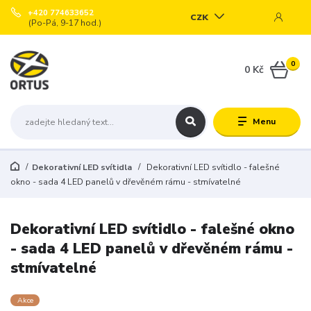
+420 774633652
CZK
(Po-Pá, 9-17 hod.)
0
0 Kč
Menu
Dekorativní LED svítidla
Dekorativní LED svítidlo - falešné
okno - sada 4 LED panelů v dřevěném rámu - stmívatelné
Dekorativní LED svítidlo - falešné okno
- sada 4 LED panelů v dřevěném rámu -
stmívatelné
Akce