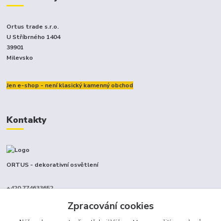
Ortus trade s.r.o.
U Stříbrného 1404
39901
Milevsko
Jen e-shop - není klasický kamenný obchod
Kontakty
ORTUS - dekorativní osvětlení
+420 774633652
(Po-Pá, 9-17 hod.)
Zpracování cookies
info@ortus.cz