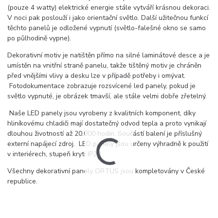
(pouze 4 watty) elektrické energie stále vytváří krásnou dekoraci.
V noci pak poslouží i jako orientační světlo. Další užitečnou funkcí
těchto panelů je odložené vypnutí (světlo-falešné okno se samo
po půlhodině vypne).
Dekorativní motiv je natištěn přímo na silné laminátové desce a je
umístěn na vnitřní straně panelu, takže tištěný motiv je chráněn
před vnějšími vlivy a desku lze v případě potřeby i omývat.
Fotodokumentace zobrazuje rozsvícené led panely, pokud je
světlo vypnuté, je obrázek tmavší, ale stále velmi dobře zřetelný.
Naše LED panely jsou vyrobeny z kvalitních komponent, díky
hliníkovému chladiči mají dostatečný odvod tepla a proto vynikají
dlouhou životností až 20.000 hodin. Součástí balení je příslušný
externí napájecí zdroj. LED panely jsou určeny výhradně k použití
v interiérech, stupeň krytí IP20.
Všechny dekorativní panely ORTUS jsou kompletovány v České
republice.