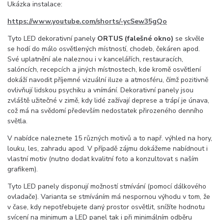
Ukázka instalace:
https://www.youtube.com/shorts/-ycSew35gQo
Tyto LED dekorativní panely
ORTUS (falešné okno)
se skvěle
se hodí do málo osvětlených místností, chodeb, čekáren apod.
Své uplatnění ale naleznou i v kancelářích, restauracích,
salóncích, recepcích a jiných místnostech, kde kromě osvětlení
dokáží navodit příjemné vizuální iluze a atmosféru, čímž pozitivně
ovlivňují lidskou psychiku a vnímání. Dekorativní panely jsou
zvláště užitečné v zimě, kdy lidé zažívají deprese a trápí je únava,
což má na svědomí především nedostatek přirozeného denního
světla.
V nabídce naleznete 15 různých motivů a to např. výhled na hory,
louku, les, zahradu apod. V případě zájmu dokážeme nabídnout i
vlastní motiv (nutno dodat kvalitní foto a konzultovat s naším
grafikem).
Tyto LED panely disponují možností stmívání (pomocí dálkového
ovladače). Varianta se stmíváním má nespornou výhodu v tom, že
v čase, kdy nepotřebujete daný prostor osvětlit, snížíte hodnotu
svícení na minimum a LED panel tak i při minimálním odběru