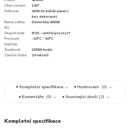
Úhel svícení:
140°
Svítivost:
4200 lm každý panel (
bez dekorace)
Barva světla
Denní bílá 4000K
(K):
Stupeň krytí:
IP20 - vnitřní prostorY
Provozní
-20°C - 50°C
teplota:
Životnost:
20000 hodin
Záruční doba:
24 měsíců
Kompletní specifikace
Hodnocení
0
Komentáře
0
Související zboží
2
Kompletní specifikace