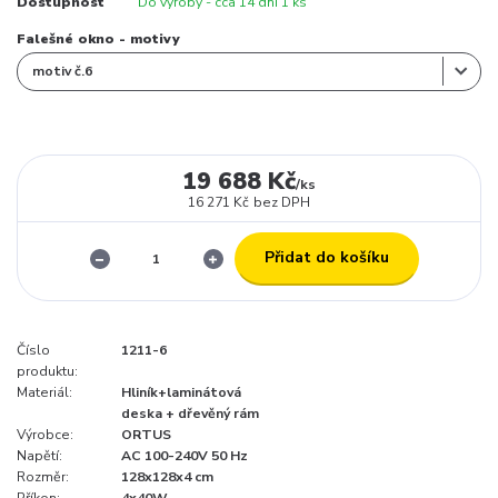
Dostupnost
Do výroby - cca 14 dní 1 ks
Falešné okno - motivy
19 688 Kč
/
ks
16 271 Kč
bez DPH
Přidat do košíku
Číslo
1211-6
produktu:
Materiál:
Hliník+laminátová
deska + dřevěný rám
Výrobce:
ORTUS
Napětí:
AC 100-240V 50 Hz
Rozměr:
128x128x4 cm
Příkon:
4x40W