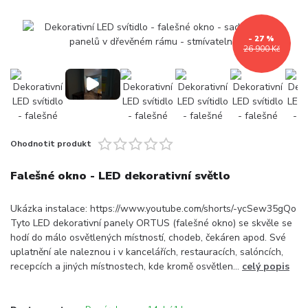
- 27 %
26 900 Kč
Ohodnotit produkt
Falešné okno - LED dekorativní světlo
Ukázka instalace: https://www.youtube.com/shorts/-ycSew35gQo
Tyto LED dekorativní panely ORTUS (falešné okno) se skvěle se
hodí do málo osvětlených místností, chodeb, čekáren apod. Své
uplatnění ale naleznou i v kancelářích, restauracích, salóncích,
recepcích a jiných místnostech, kde kromě osvětlen...
celý popis