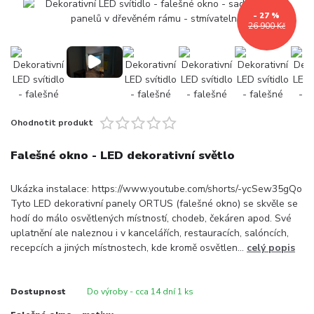
- 27 %
26 900 Kč
Ohodnotit produkt
Falešné okno - LED dekorativní světlo
Ukázka instalace: https://www.youtube.com/shorts/-ycSew35gQo
Tyto LED dekorativní panely ORTUS (falešné okno) se skvěle se
hodí do málo osvětlených místností, chodeb, čekáren apod. Své
uplatnění ale naleznou i v kancelářích, restauracích, salóncích,
recepcích a jiných místnostech, kde kromě osvětlen...
celý popis
Dostupnost
Do výroby - cca 14 dní 1 ks