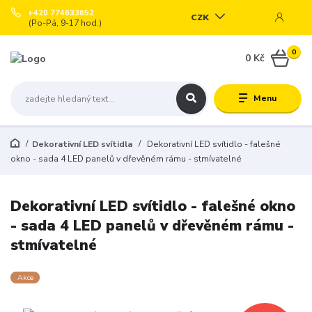
+420 774633652
CZK
(Po-Pá, 9-17 hod.)
0
0 Kč
Menu
Dekorativní LED svítidla
Dekorativní LED svítidlo - falešné
okno - sada 4 LED panelů v dřevěném rámu - stmívatelné
Dekorativní LED svítidlo - falešné okno
- sada 4 LED panelů v dřevěném rámu -
stmívatelné
Akce