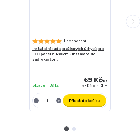
1 hodnocení
Instalační sada pružinových úchytů pro
Stmívatelný d
LED panel 60x60cm - instalace do
LED- DC MAXI
sádrokartonu
záruční doba 
skladem (za 1
dny
69 Kč
expedujeme)
/
ks
Skladem 39 ks
12 ks
57 Kč
bez DPH
Přidat do košíku