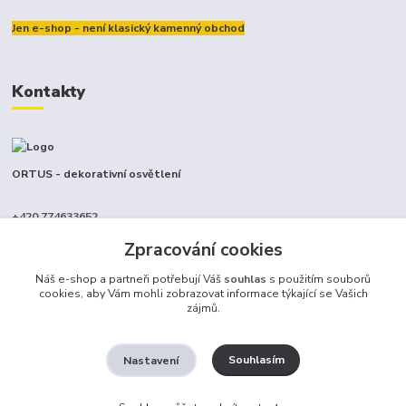
Jen e-shop - není klasický kamenný obchod
Kontakty
ORTUS - dekorativní osvětlení
+420 774633652
(Po-Pá, 9-17 hod.)
Zpracování cookies
info@ortus.cz
Náš e-shop a partneři potřebují Váš
souhlas
s použitím souborů
cookies, aby Vám mohli zobrazovat informace týkající se Vašich
zájmů.
Souhlasím
Nastavení
Ortus trade s.r.o.