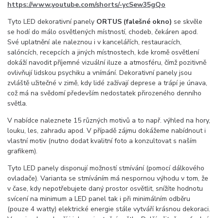
https://www.youtube.com/shorts/-ycSew35gQo
Tyto LED dekorativní panely
ORTUS (falešné okno)
se skvěle
se hodí do málo osvětlených místností, chodeb, čekáren apod.
Své uplatnění ale naleznou i v kancelářích, restauracích,
salóncích, recepcích a jiných místnostech, kde kromě osvětlení
dokáží navodit příjemné vizuální iluze a atmosféru, čímž pozitivně
ovlivňují lidskou psychiku a vnímání. Dekorativní panely jsou
zvláště užitečné v zimě, kdy lidé zažívají deprese a trápí je únava,
což má na svědomí především nedostatek přirozeného denního
světla.
V nabídce naleznete 15 různých motivů a to např. výhled na hory,
louku, les, zahradu apod. V případě zájmu dokážeme nabídnout i
vlastní motiv (nutno dodat kvalitní foto a konzultovat s naším
grafikem).
Tyto LED panely disponují možností stmívání (pomocí dálkového
ovladače). Varianta se stmíváním má nespornou výhodu v tom, že
v čase, kdy nepotřebujete daný prostor osvětlit, snížíte hodnotu
svícení na minimum a LED panel tak i při minimálním odběru
(pouze 4 watty) elektrické energie stále vytváří krásnou dekoraci.