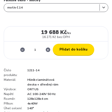
Falešné okno - motivy
19 688 Kč
/
ks
16 271 Kč
bez DPH
Přidat do košíku
Číslo
1211-14
produktu:
Materiál:
Hliník+laminátová
deska + dřevěný rám
Výrobce:
ORTUS
Napětí:
AC 100-240V 50 Hz
Rozměr:
128x128x4 cm
Příkon:
4x40W
Úhel svícení:
140°