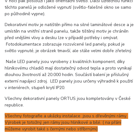
V noci pak poslouží i jako orientační světlo. Další užitečnou funkcí
těchto panelů je odložené vypnutí (světlo-falešné okno se samo
po půlhodině vypne).
Dekorativní motiv je natištěn přímo na silné laminátové desce a je
umístěn na vnitřní straně panelu, takže tištěný motiv je chráněn
před vnějšími vlivy a desku lze v případě potřeby i omývat.
Fotodokumentace zobrazuje rozsvícené led panely, pokud je
světlo vypnuté, je obrázek tmavší, ale stále velmi dobře zřetelný.
Naše LED panely jsou vyrobeny z kvalitních komponent, díky
hliníkovému chladiči mají dostatečný odvod tepla a proto vynikají
dlouhou životností až 20.000 hodin. Součástí balení je příslušný
externí napájecí zdroj. LED panely jsou určeny výhradně k použití
v interiérech, stupeň krytí IP20.
Všechny dekorativní panely ORTUS jsou kompletovány v České
republice.
Všechny fotografie a ukázky instalace jsou s dřevěnými rámy.
Výrobek je totožný, jen rámy jsou hliníkové a bílé. ( na přání
můžeme vyrobit také s černými nebo stříbrnými)