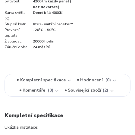
Svítivost:
4200 lm každý panel (
bez dekorace)
Barva světla
Denní bílá 4000K
(K):
Stupeň krytí:
IP20 - vnitřní prostorY
Provozní
-20°C - 50°C
teplota:
Životnost:
20000 hodin
Záruční doba:
24 měsíců
Kompletní specifikace
Hodnocení
0
Komentáře
0
Související zboží
2
Kompletní specifikace
Ukázka instalace: