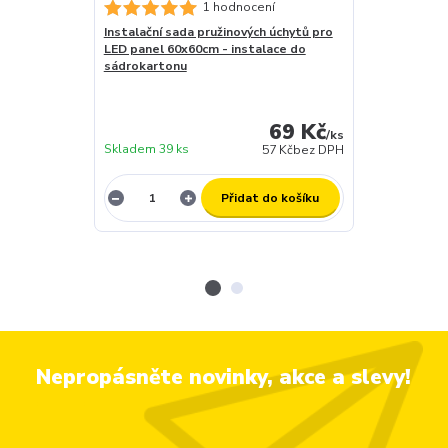
1 hodnocení
Instalační sada pružinových úchytů pro
Stmívatelný d
LED panel 60x60cm - instalace do
LED- DC MAXI
sádrokartonu
záruční doba 
skladem (za 1
dny
69 Kč
expedujeme)
/
ks
Skladem 39 ks
12 ks
57 Kč
bez DPH
Přidat do košíku
Nepropásněte novinky, akce a slevy!