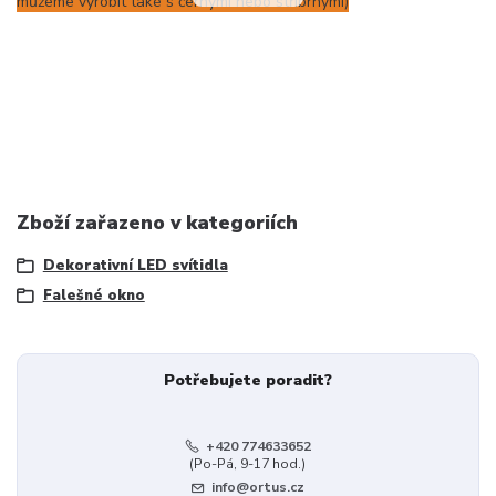
můžeme vyrobit také s černými nebo stříbrnými)
Zboží zařazeno v kategoriích
Dekorativní LED svítidla
Falešné okno
Potřebujete poradit?
+420 774633652
(Po-Pá, 9-17 hod.)
info@ortus.cz