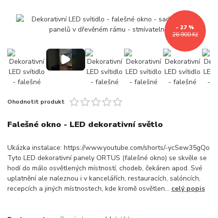
- 27 %
26 900 Kč
Ohodnotit produkt
Falešné okno - LED dekorativní světlo
Ukázka instalace: https://www.youtube.com/shorts/-ycSew35gQo
Tyto LED dekorativní panely ORTUS (falešné okno) se skvěle se
hodí do málo osvětlených místností, chodeb, čekáren apod. Své
uplatnění ale naleznou i v kancelářích, restauracích, salóncích,
recepcích a jiných místnostech, kde kromě osvětlen...
celý popis