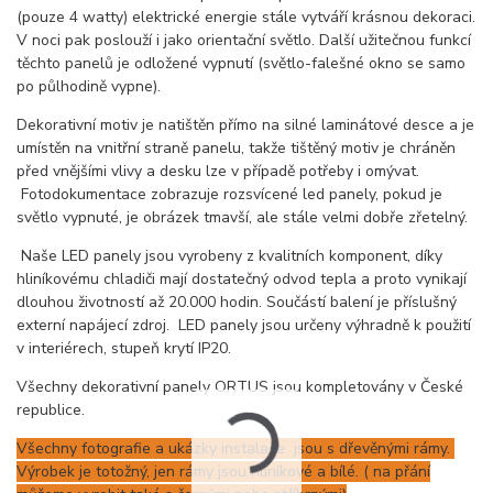
(pouze 4 watty) elektrické energie stále vytváří krásnou dekoraci.
V noci pak poslouží i jako orientační světlo. Další užitečnou funkcí
těchto panelů je odložené vypnutí (světlo-falešné okno se samo
po půlhodině vypne).
Dekorativní motiv je natištěn přímo na silné laminátové desce a je
umístěn na vnitřní straně panelu, takže tištěný motiv je chráněn
před vnějšími vlivy a desku lze v případě potřeby i omývat.
Fotodokumentace zobrazuje rozsvícené led panely, pokud je
světlo vypnuté, je obrázek tmavší, ale stále velmi dobře zřetelný.
Naše LED panely jsou vyrobeny z kvalitních komponent, díky
hliníkovému chladiči mají dostatečný odvod tepla a proto vynikají
dlouhou životností až 20.000 hodin. Součástí balení je příslušný
externí napájecí zdroj. LED panely jsou určeny výhradně k použití
v interiérech, stupeň krytí IP20.
Všechny dekorativní panely ORTUS jsou kompletovány v České
republice.
Všechny fotografie a ukázky instalace jsou s dřevěnými rámy.
Výrobek je totožný, jen rámy jsou hliníkové a bílé. ( na přání