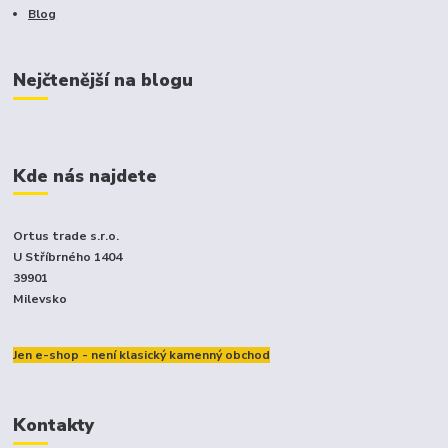
Blog
Nejčtenější na blogu
Kde nás najdete
Ortus trade s.r.o.
U Stříbrného 1404
39901
Milevsko
Jen e-shop - není klasický kamenný obchod
Kontakty