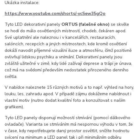
Ukázka instalace:
https://www.youtube.com/shorts/-ycSew35gQo
Tyto LED dekorativní panely
ORTUS (falešné okno)
se skvěle
se hodí do málo osvětlených místností, chodeb, čekáren apod.
Své uplatnění ale naleznou i v kancelářích, restauracích,
salóncích, recepcích a jiných místnostech, kde kromě osvětlení
dokáží navodit příjemné vizuální iluze a atmosféru, čímž pozitivně
ovlivňují lidskou psychiku a vnímání. Dekorativní panely jsou
zvláště užitečné v zimě, kdy lidé zažívají deprese a trápí je únava,
což má na svědomí především nedostatek přirozeného denního
světla.
V nabídce naleznete 15 různých motivů a to např. výhled na hory,
louku, les, zahradu apod. V případě zájmu dokážeme nabídnout i
vlastní motiv (nutno dodat kvalitní foto a konzultovat s naším
grafikem).
Tyto LED panely disponují možností stmívání (pomocí dálkového
ovladače). Varianta se stmíváním má nespornou výhodu v tom, že
v čase, kdy nepotřebujete daný prostor osvětlit, snížíte hodnotu
svícení na minimum a LED panel tak i při minimálním odběru