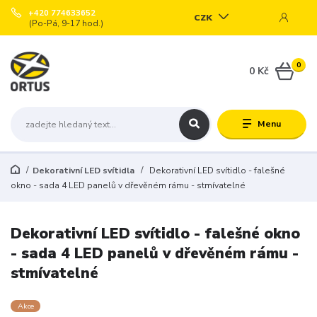
+420 774633652
CZK
(Po-Pá, 9-17 hod.)
0
0 Kč
Menu
Dekorativní LED svítidla
Dekorativní LED svítidlo - falešné
okno - sada 4 LED panelů v dřevěném rámu - stmívatelné
Dekorativní LED svítidlo - falešné okno
- sada 4 LED panelů v dřevěném rámu -
stmívatelné
Akce