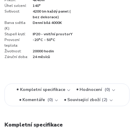
Úhel svícení:
140°
Svítivost:
4200 lm každý panel (
bez dekorace)
Barva světla
Denní bílá 4000K
(K):
Stupeň krytí:
IP20 - vnitřní prostorY
Provozní
-20°C - 50°C
teplota:
Životnost:
20000 hodin
Záruční doba:
24 měsíců
Kompletní specifikace
Hodnocení
0
Komentáře
0
Související zboží
2
Kompletní specifikace