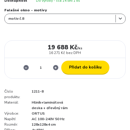
Dostupnost
Do výroby - cca 14 dní 1 ks
Falešné okno - motivy
19 688 Kč
/
ks
16 271 Kč
bez DPH
Přidat do košíku
Číslo
1211-8
produktu:
Materiál:
Hliník+laminátová
deska + dřevěný rám
Výrobce:
ORTUS
Napětí:
AC 100-240V 50 Hz
Rozměr:
128x128x4 cm
Příkon:
4x40W