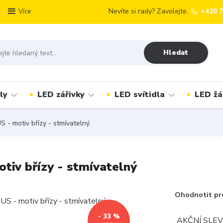
Nevíte si rady? Zavolejte.
+420 
Více
Hledat
ly
LED zářivky
LED svítidla
LED žá
- motiv břízy - stmívatelný
tiv břízy - stmívatelný
Ohodnotit pr
- 33 %
AKČNÍ SLEV