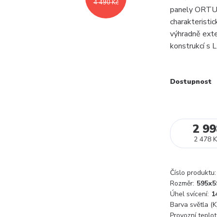
4 490 Kč
panely ORTUS 
charakteristic
výhradně exte
konstrukcí s 
Dostupnost
2 99
2 478 K
Číslo produktu:
Rozměr:
595x5
Úhel svícení:
1
Barva světla (K)
Provozní teplot