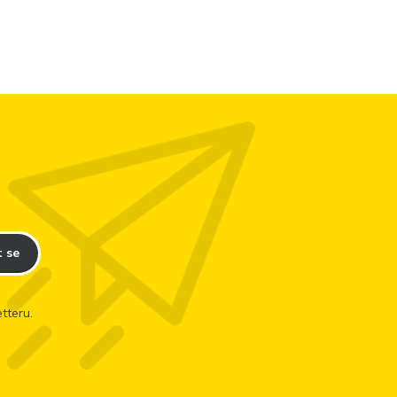
t se
tteru.