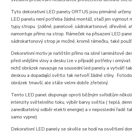
Tyto dekorativní LED panely ORTUS jsou primárně určeny 
LED panelu není potřeba žádná montáž, stačí jen vyjmout min
typy stropu (zděné, panelové, sádrokartonové, dřevěné, at
namontuje přímo na strop. Rámeček na přisazení LED panelu
sádrokartonový strop je možné, kromě rámečku, také použít 
Dekorativní motiv je natištěn přímo na silné laminátové des
před vnějšími vlivy a desku lze v případě potřeby i omýva
nichž obrázek navazuje na sousední led panely a vytváří tak
deskou a dopadající světlo tak netvoří žádné stíny. Fotod
obrázek tmavší, ale stále velmi dobře zřetelný.
Tento LED panel disponuje oproti běžným svítidlům několik
intenzity světelného toku, výběr barvy světla ( teplá, den
zanedbatelný odběr elektr.energie) a v neposlední řadě t
samo vypne).
Dekorativní LED panely se skvěle se hodí na osvětlení domác