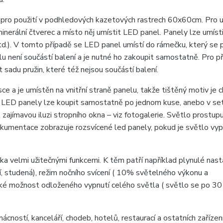
pro použití v podhledových kazetových rastrech 60x60cm. Pro u
erální čtverec a místo něj umístit LED panel. Panely lze umístit 
d.). V tomto případě se LED panel umístí do rámečku, který se 
 není součástí balení a je nutné ho zakoupit samostatně. Pro př
sadu pružin, které též nejsou součástí balení.
ce a je umístěn na vnitřní straně panelu, takže tištěný motiv je 
t. LED panely lze koupit samostatně po jednom kuse, anebo v set
 zajímavou iluzi stropního okna – viz fotogalerie. Světlo prostup
okumentace zobrazuje rozsvícené led panely, pokud je světlo vyp
a velmi užitečnými funkcemi. K těm patří například plynulé nast
ní, studená), režim nočního svícení ( 10% světelného výkonu a
aké možnost odloženého vypnutí celého světla ( světlo se po 30
ností, kanceláří, chodeb, hotelů, restaurací a ostatních zařízení