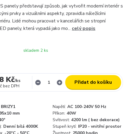
panely představují způsob, jak vytvořit moderní interiér s
kými prvky a vizuálními aspekty, zpravidla náležícími
riéru. Lidé mohou pracovat v kancelářích se stropní
LED panely, která vypadá jako mo...
celý popis
skladem 2 ks
8 Kč
/
ks
Přidat do košíku
č
bez DPH
BRIZY1
Napětí:
AC 100-240V 50 Hz
95x10 mm
Příkon:
40W
40°
Svítivost:
4200 lm ( bez dekorace)
:
Denní bílá 4000K
Stupeň krytí:
IP20 - vnitřní prostor
a:
-20°C - 50°C
Životnost:
25000 hodin