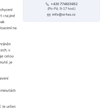
+420 774633652
(Po-Pá, 9-17 hod.)
chycení
info@ortus.cz
i na jiné
pak
isazení na
chráněn
ech, v
uje celou
nuté, je
avení
 minutách
. Je určen