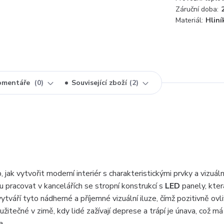
Záruční doba:
Materiál:
Hlin
omentáře
0
Související zboží
2
jak vytvořit moderní interiér s charakteristickými prvky a vizuáln
u pracovat v kancelářích se stropní konstrukcí s
LED
panely, kte
áří tyto nádherné a příjemné vizuální iluze, čímž pozitivně ovli
užitečné v zimě, kdy lidé zažívají deprese a trápí je únava, což má
a.