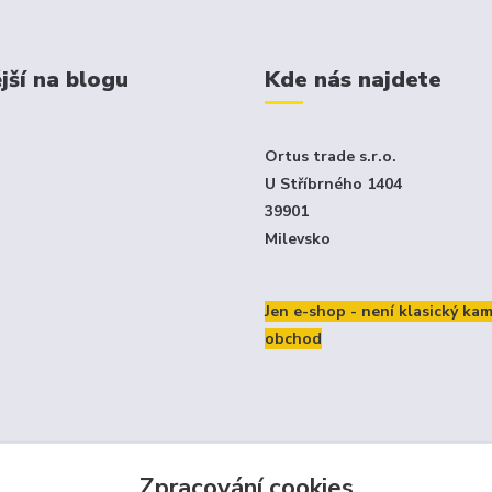
jší na blogu
Kde nás najdete
Ortus trade s.r.o.
U Stříbrného 1404
39901
Milevsko
Jen e-shop - není klasický ka
obchod
Zpracování cookies