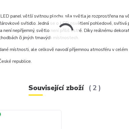
LED panel větší svitnou plochu, síla světla je rozprostřena na v
ž žárovkové svítidlo. Jedná se o LED osvětlení pohledové, svítivá
a není nepříjemný, světlo není příliš ostré. Díky reálnému dekora
chodbách či jiných tmavých místnostech.
 dané místnosti, ale celkově navodí příjemnou atmosféru v celém 
eské republice.
Související zboží
2