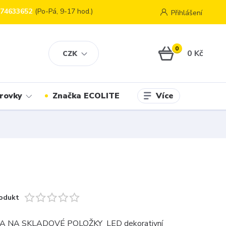
774633652
(Po-Pá, 9-17 hod.)
Přihlášení
0
0 Kč
CZK
Více
rovky
Značka ECOLITE
odukt
A NA SKLADOVÉ POLOŽKY LED dekorativní