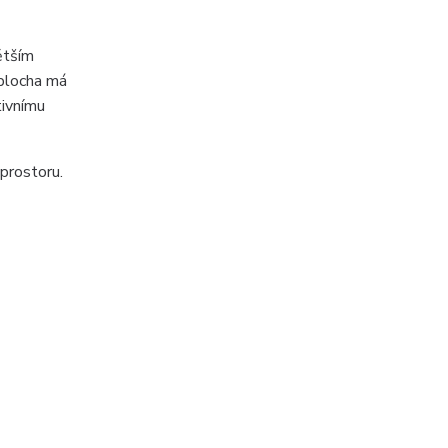
ětším
 plocha má
tivnímu
prostoru.