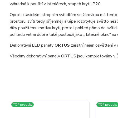
výhradně k použití v interiérech, stupeň krytí IP20.
Oproti klasickým stropním svítidlům se žárovkou má tento 
prostoru, svítí tedy příjemněji a lépe rozptyluje světlo ne
díky použitému motivu krytí, proto i pohled přímo do svítidl
pohledu velmi dobře také poslouží jako „ falešné okno“ na 
Dekorativní LED panely
ORTUS
zajistní nejen osvětlení v
Všechny dekorativní panely ORTUS jsou kompletovány v Č
TOP produkt
TOP produkt