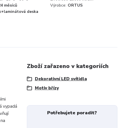
24 měsíců
Výrobce:
ORTUS
ík+laminátová deska
Zboží zařazeno v kategoriích
Dekorativní LED svítidla
Motiv břízy
ími
rá vypadá
Potřebujete poradit?
vňují
 na