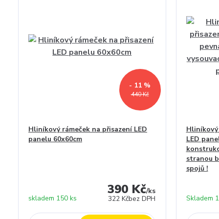
- 11 %
440 Kč
Hliníkový rámeček na přisazení LED
Hliníkový
panelu 60x60cm
LED pane
konstrukc
stranou b
spojů !
390 Kč
/
ks
skladem 150 ks
Skladem 1
322 Kč
bez DPH