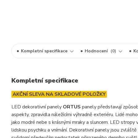
Kompletní specifikace
Hodnocení
0
K
Kompletní specifikace
AKČNÍ SLEVA NA SKLADOVÉ POLOŽKY
LED dekorativní panely
ORTUS
panely představují způsob, 
aspekty, zpravidla náležícími výhradně exteriéru. Lidé moho
jako modré nebe s krásnými mraky a sluncem. LED stropy vytv
lidskou psychiku a vnímání. Dekorativní panely jsou zvláště 
svědomí především nedostatek přirozeného denního světl