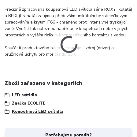
Precizně zpracovaná koupelnová LED svítidla série ROXY (kulatá)
a BRIX (hranatá) zaujmou především unikátním bezrámečkovým
zpracováním a krytím IP66 - chráněno proti intenzivně tryskající
vodě. Využití tak naleznou například v koupelnách nebo v jiných
prostorách s vyšším rizikem bezprostředního kontaktu s vodou.
Součástí produktového balení je napájecí zdroj (driver) a
pružinové úchyty pro montáž do SDK.
Zboží zařazeno v kategoriích
LED svítidla
Značka ECOLITE
Koupelnová LED svítidla
Potřebujete poradit?