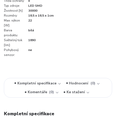
Třída ochrany:
II
Typ zdroje:
LED SMD
Životnost [h]:
30000
Rozměry:
18,5 x 18,5 x 1cm
Max. výkon
22
[W]:
Barva
bílá
produktu:
Světelný tok
1890
[lm]:
Pohybový
ne
senzor:
Kompletní specifikace
Hodnocení
0
Komentáře
0
Ke stažení
Kompletní specifikace