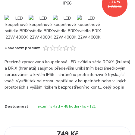
- 31 %
1 088 Kč
Ohodnotit produkt
Precizně zpracovaná koupelnová LED svítidla série ROXY (kulatá)
a BRIX (hranatá) zaujmou především unikátním bezrámečkovým
zpracováním a krytím IP66 - chráněno proti intenzivně tryskající
vodě. Využití tak naleznou například v koupelnách nebo v jiných
prostorách s vyšším rizikem bezprostředního kont...
celý popis
Dostupnost
externí sklad + 48 hodin - ks - 121
749 Kč