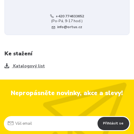
+420 774633652
(Po-Pá, 9-17 hod.)
info@ortus.cz
Ke stažení
Katalogový list
Nepropásněte novinky, akce a slevy!
Přihlásit se