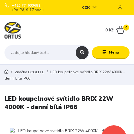
+420 774633652
CZK
(Po-Pá, 9-17 hod.)
0
0 Kč
Menu
Značka ECOLITE
LED koupelnové svítidlo BRIX 22W 4000K -
denní bílá IP66
LED koupelnové svítidlo BRIX 22W
4000K - denní bílá IP66