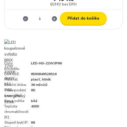
619 Kč
bez DPH
Přidat do košíku
Číslo
LED-NS-22W/IP66
produktu:
EAN kód:
8590849526516
Materiál:
plast, hliník
Záruční doba:
36 měsíců
Index podání
80
barev [Ra]:
Barva světla:
bílá
Teplota
4000
chromatičnosti
[K]:
Stupeň krytí IP:
66