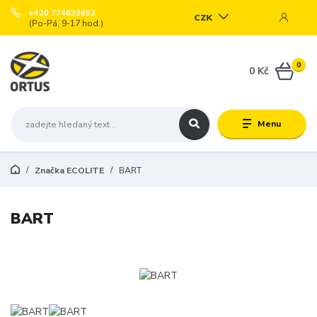
+420 774633652
CZK
(Po-Pá, 9-17 hod.)
0
0 Kč
Menu
Značka ECOLITE
BART
BART