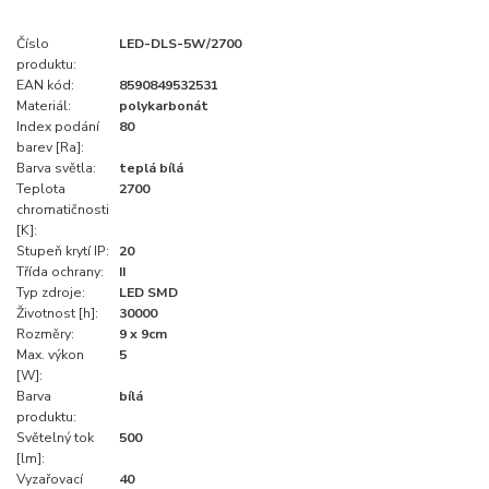
Číslo
LED-DLS-5W/2700
produktu:
EAN kód:
8590849532531
Materiál:
polykarbonát
Index podání
80
barev [Ra]:
Barva světla:
teplá bílá
Teplota
2700
chromatičnosti
[K]:
Stupeň krytí IP:
20
Třída ochrany:
II
Typ zdroje:
LED SMD
Životnost [h]:
30000
Rozměry:
9 x 9cm
Max. výkon
5
[W]:
Barva
bílá
produktu:
Světelný tok
500
[lm]:
Vyzařovací
40