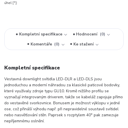
úhel [°]:
Kompletní specifikace
Hodnocení
0
Komentáře
0
Ke stažení
Kompletní specifikace
Vestavná downlight svítidla LED-DLR a LED-DLS jsou
jednoduchou a moderní náhradou za klasické paticové bodovky,
které využívaly zdroje typu GU10. Kromě nižšího profilu se
vyznačují integrovaným driverem, takže se kabeláž zapojuje přímo
do vestavěné svorkovnice. Bonusem je možnost výklopu v jedné
ose, což přináší výhodu např. při nepravidelné soustavě svítidel
nebo nasvětlování stěn. Paprsek s rozptylem 40° pak zamezuje
nepříjemnému oslnění.