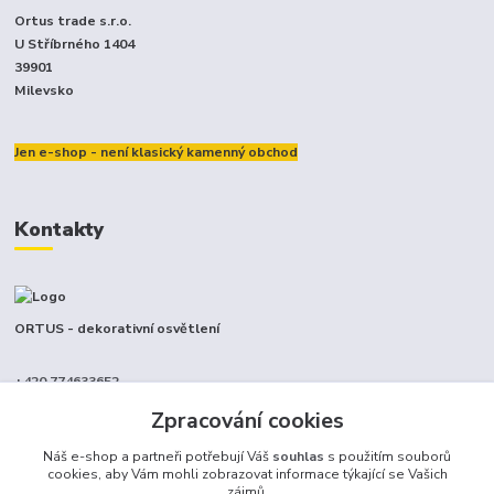
Ortus trade s.r.o.
U Stříbrného 1404
39901
Milevsko
Jen e-shop - není klasický kamenný obchod
Kontakty
ORTUS - dekorativní osvětlení
+420 774633652
(Po-Pá, 9-17 hod.)
Zpracování cookies
info@ortus.cz
Náš e-shop a partneři potřebují Váš
souhlas
s použitím souborů
cookies, aby Vám mohli zobrazovat informace týkající se Vašich
zájmů.