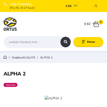
+420 774633652
CZK
(Po-Pá, 9-17 hod.)
0
0 Kč
Menu
Značka ECOLITE
ALPHA 2
ALPHA 2
Novinka