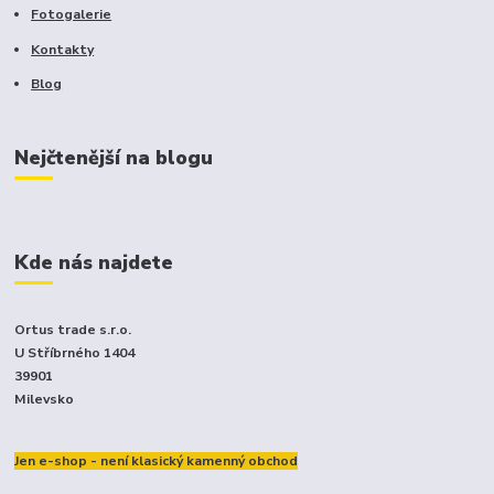
Fotogalerie
Kontakty
Blog
Nejčtenější na blogu
Kde nás najdete
Ortus trade s.r.o.
U Stříbrného 1404
39901
Milevsko
Jen e-shop - není klasický kamenný obchod