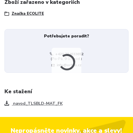
Zboží zařazeno v kategoriích
Značka ECOLITE
Potřebujete poradit?
+420 774633652
(Po-Pá, 9-17 hod.)
info@ortus.cz
Ke stažení
navod_TLSBLD-MAT_FK
Nepropásněte novinky, akce a slevy!