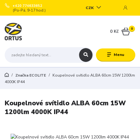
+420 774633652
CZK
(Po-Pá, 9-17 hod.)
0
0 Kč
Menu
Značka ECOLITE
Koupelnové svítidlo ALBA 60cm 15W 1200lm
4000K IP44
Koupelnové svítidlo ALBA 60cm 15W
1200lm 4000K IP44