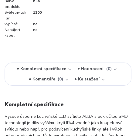
Barva
bílá
produktu:
Světelný tok
1200
[lm]:
vypínač:
ne
Napájecí
ne
kabel:
Kompletní specifikace
Hodnocení
0
Komentáře
0
Ke stažení
Kompletní specifikace
Vysoce úsporné kuchyňské LED svítidlo ALBA s pokročilou SMD
technologií je díky vyššímu krytí IP44 vhodné jako koupelnové
svítidlo nebo např. pro podsvícení kuchyňské linky, ale i výloh
nebo prodejních pultů. Je vyrobeno z hliníku a plastu. Životnost