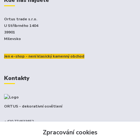
Kde nás najdete
Ortus trade s.r.o.
U Stříbrného 1404
39901
Milevsko
Jen e-shop - není klasický kamenný obchod
Kontakty
ORTUS - dekorativní osvětlení
+420 774633652
(Po-Pá, 9-17 hod.)
Zpracování cookies
info@ortus.cz