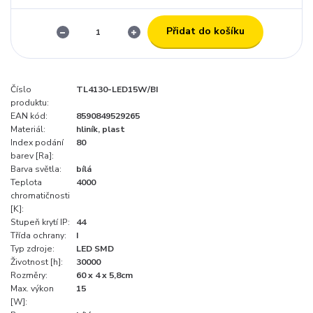
Přidat do košíku
Číslo
TL4130-LED15W/BI
produktu:
EAN kód:
8590849529265
Materiál:
hliník, plast
Index podání
80
barev [Ra]:
Barva světla:
bílá
Teplota
4000
chromatičnosti
[K]:
Stupeň krytí IP:
44
Třída ochrany:
I
Typ zdroje:
LED SMD
Životnost [h]:
30000
Rozměry:
60 x 4 x 5,8cm
Max. výkon
15
[W]: